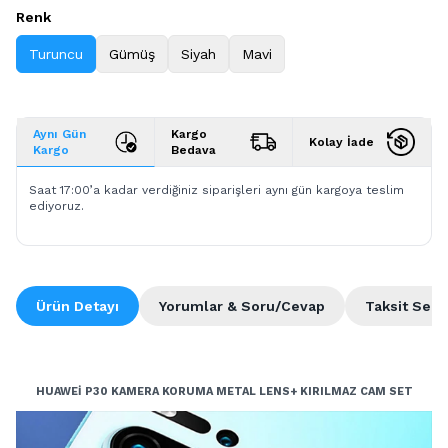
Renk
Turuncu
Gümüş
Siyah
Mavi
Aynı Gün
Kargo
Kolay İade
Kargo
Bedava
Saat 17:00’a kadar verdiğiniz siparişleri aynı gün kargoya teslim
ediyoruz.
Ürün Detayı
Yorumlar & Soru/Cevap
Taksit Seçe
HUAWEİ P30 KAMERA KORUMA METAL LENS+ KIRILMAZ CAM SET