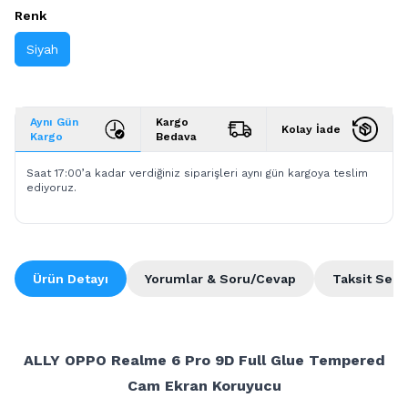
Renk
Siyah
Aynı Gün
Kargo
Kolay İade
Kargo
Bedava
Saat 17:00’a kadar verdiğiniz siparişleri aynı gün kargoya teslim
ediyoruz.
Ürün Detayı
Yorumlar & Soru/Cevap
Taksit Seçe
ALLY OPPO Realme 6 Pro 9D Full Glue Tempered
Cam Ekran Koruyucu