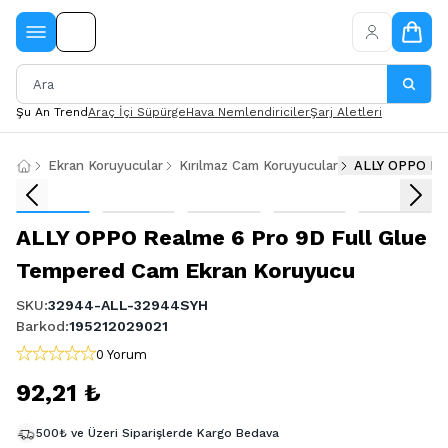
Şu An Trend
Araç İçi Süpürge
Hava Nemlendiriciler
Şarj Aletleri
Ekran Koruyucular
Kırılmaz Cam Koruyucular
ALLY OPPO Rea
ALLY OPPO Realme 6 Pro 9D Full Glue
Tempered Cam Ekran Koruyucu
SKU
:
32944-ALL-32944SYH
Barkod
:
195212029021
0 Yorum
92,21 ₺
500₺ ve Üzeri Siparişlerde Kargo Bedava