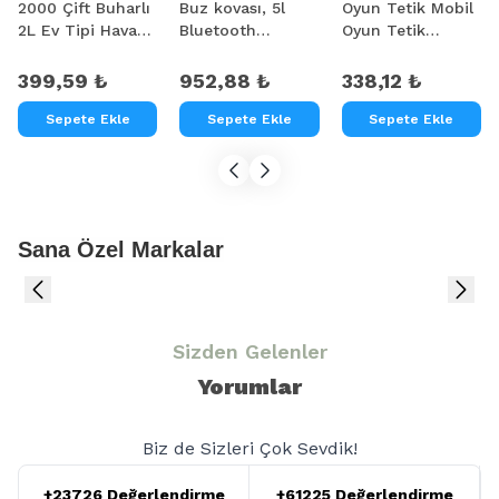
2000 Çift Buharlı
Buz kovası, 5l
Oyun Tetik Mobil
2L Ev Tipi Hava
Bluetooth
Oyun Tetik
Nemlendirici
Hoparlör Ile
Aparatı
Renkli Buz kovası
399,59 ₺
952,88 ₺
338,12 ₺
Led
Sepete Ekle
Sepete Ekle
Sepete Ekle
Sana Özel Markalar
Sizden Gelenler
Yorumlar
Biz de Sizleri Çok Sevdik!
+23726 Değerlendirme
+61225 Değerlendirme