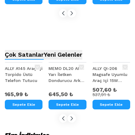
Destekli
Çok Satanlar
Yeni Gelenler
%
6
ALLY A145 Araç İçi
MEMO DL20 AI
ALLY QI-206
Torpido Üstü
Yarı İletken
Magsafe Uyumlu
Telefon Tutucu
Dondurucu Arka
Araç Içi 15W
Klipsli Soğutma
Kablosuz Hızlı
507,60 ₺
Radyatörü IPhone
Şarj Telefon
165,99 ₺
645,50 ₺
537,91 ₺
Android PUBG
Tutucu
Oyun Soğutucu 3
Sepete Ekle
Sepete Ekle
Sepete Ekle
Aşamalı