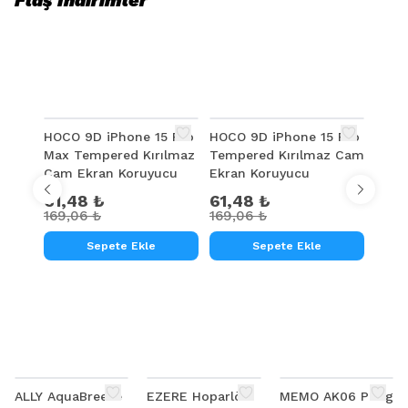
Flaş İndirimler
%
64
%
64
HOCO 9D iPhone 15 Pro
HOCO 9D iPhone 15 Pro
Baseu
Zaman Daralıyor...
Max Tempered Kırılmaz
Tempered Kırılmaz Cam
14 Pl
Cam Ekran Koruyucu
Ekran Koruyucu
Silik
0
0
0
0
gün
saat
dak.
san.
Ekra
61,48 ₺
61,48 ₺
122
169,06 ₺
169,06 ₺
313,
Fırsatları Kaçırma,
Hemen Sepete At
Sepete Ekle
Sepete Ekle
ALLY AquaBreeze
EZERE Hoparlör
MEMO AK06 Pubg