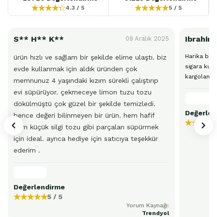
4.3
/ 5
5
/ 5
S** H** K**
Ibrahim
09 Aralık 2025
Harika bir
ürün hızlı ve sağlam bir şekilde elime ulaştı. biz
sigara kull
evde kullanmak için aldık üründen çok
kargolama
memnunuz 4 yaşındaki kızım sürekli çalıştırıp
evi süpürüyor. çekmeceye limon tuzu tozu
dökülmüştü çok güzel bir şekilde temizledi.
Değerlen
bence değeri bilinmeyen bir ürün. hem hafif
hem küçük silgi tozu gibi parçaları süpürmek
için ideal. ayrıca hediye için satıcıya teşekkür
ederim .
Değerlendirme
5
/ 5
Yorum Kaynağı:
Trendyol