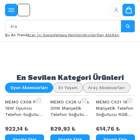
Şu An Trend
Araç İçi Süpürge
Hava Nemlendiriciler
Şarj Aletleri
En Sevilen Kategori Ürünleri
Oyun Aksesuarları
Ev Yaşam
Araç Aksesuarları
MEMO CX08 Pro
MEMO CX26 Ultra
MEMO CX21 18W
18W Oyuncu
30W Manyetik
Manyetik Telefon
Telefon Soğutucu
Telefon Soğutucu
Soğutucu RGB
Manyetik Telefon
| RGB MagSafe
Işıklı Yarı İletken
Fanı
Mobil Oyun
Buz Soğutmalı
922,14 ₺
829,93 ₺
614,76 ₺
Soğutucusu |
Mobil Oyun Fanı
Yapay Zeka
Sepete Ekle
Sepete Ekle
Sepete Ekle