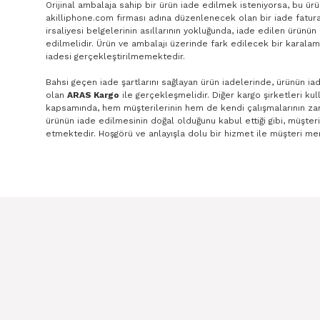
Orijinal ambalaja sahip bir ürün iade edilmek isteniyorsa, bu ür
akilliphone.com firması adına düzenlenecek olan bir iade faturası
irsaliyesi belgelerinin asıllarının yokluğunda, iade edilen ürünü
edilmelidir. Ürün ve ambalajı üzerinde fark edilecek bir karala
iadesi gerçekleştirilmemektedir.
Bahsi geçen iade şartlarını sağlayan ürün iadelerinde, ürünün iad
olan
ARAS Kargo
ile gerçekleşmelidir. Diğer kargo şirketleri kul
kapsamında, hem müşterilerinin hem de kendi çalışmalarının zara
ürünün iade edilmesinin doğal olduğunu kabul ettiği gibi, müşte
etmektedir. Hoşgörü ve anlayışla dolu bir hizmet ile müşteri mem