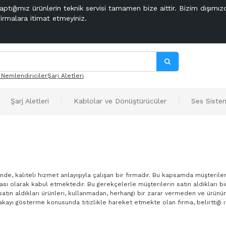
aptığımız ürünlerin teknik servisi tamamen bize aittir. Bizim dışımız
firmalara itimat etmeyiniz.
 Nemlendiriciler
Şarj Aletleri
Şarj Aletleri
Kablolar ve Dönüştürücüler
Ses Sistem
de, kaliteli hizmet anlayışıyla çalışan bir firmadır. Bu kapsamda müşterile
sı olarak kabul etmektedir. Bu gerekçelerle müşterilerin satın aldıkları bi
satın aldıkları ürünleri, kullanmadan, herhangi bir zarar vermeden ve ürünü
akayı gösterme konusunda titizlikle hareket etmekte olan firma, belirttiği if