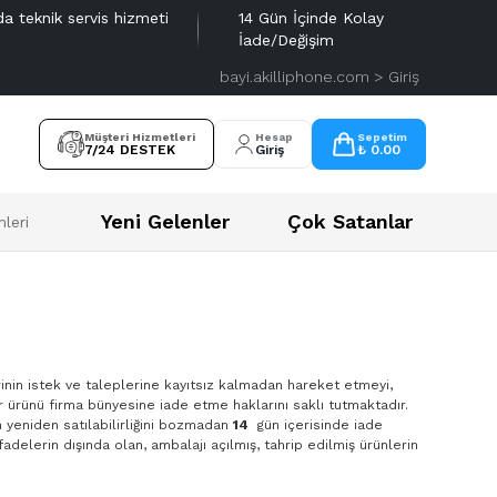
da teknik servis hizmeti
14 Gün İçinde Kolay
İade/Değişim
bayi.akilliphone.com > Giriş
Müşteri Hizmetleri
Hesap
Sepetim
7/24 DESTEK
Giriş
₺ 0.00
Yeni Gelenler
Çok Satanlar
leri
rinin istek ve taleplerine kayıtsız kalmadan hareket etmeyi,
r ürünü firma bünyesine iade etme haklarını saklı tutmaktadır.
n yeniden satılabilirliğini bozmadan
14
gün içerisinde iade
adelerin dışında olan, ambalajı açılmış, tahrip edilmiş ürünlerin