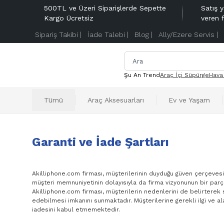
500TL ve Üzeri Siparişlerde Sepette
Satış y
Kargo Ücretsiz
veren 
Sipariş Takibi |
İade Talebi |
Blog |
Ally/Ezere Servis |
Şu An Trend
Araç İçi Süpürge
Hava
Tümü
Araç Aksesuarları
Ev ve Yaşam
Garanti ve İade Şartları
Akilliphone.com firması, müşterilerinin duyduğu güven çerçevesin
müşteri memnuniyetinin dolayısıyla da firma vizyonunun bir parça
Akilliphone.com firması, müşterilerin nedenlerini de belirterek 
edebilmesi imkanını sunmaktadır. Müşterilerine gerekli ilgi ve al
iadesini kabul etmemektedir.