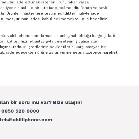
ilmelidir. Iade edilmek istenen ürün, imkan varsa
liyesinin aslı ile birlikte iade edilmelidir. Fatura ve sevk
ir. Ürünler müşterilere teslim edildikleri haliyle iade
z durumda, ürünün iadesi kabul edilmemekte, ürün bedelinin
mler, akilliphone.com firmasının anlaşmalı olduğu kargo şirketi
com kaliteli hizmet anlayışıyla çevrelenmiş çalışmaları
ymaktadır. Müşterilerinin beklentilerini karşılamayan bir
arak, iade edecekleri ürüne zarar vermemeleri talebiyle hareket
ılan bir soru mu var? Bize ulaşın!
:
0850 520 0880
tek@akilliphone.com