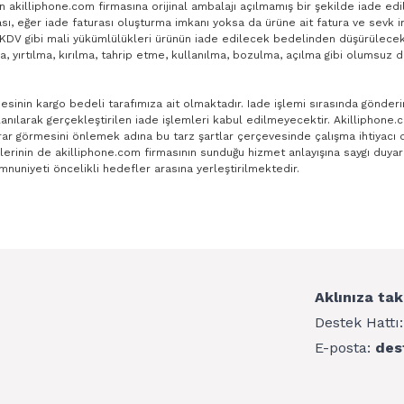
ün akilliphone.com firmasına orijinal ambalajı açılmamış bir şekilde iade ed
, eğer iade faturası oluşturma imkanı yoksa da ürüne ait fatura ve sevk irsa
n KDV gibi mali yükümlülükleri ürünün iade edilecek bedelinden düşürülecekt
ma, yırtılma, kırılma, tahrip etme, kullanılma, bozulma, açılma gibi olumsu
esinin kargo bedeli tarafımıza ait olmaktadır. Iade işlemi sırasında gönderi
lanılarak gerçekleştirilen iade işlemleri kabul edilmeyecektir. Akilliphone.
r görmesini önlemek adına bu tarz şartlar çerçevesinde çalışma ihtiyacı du
rilerinin de akilliphone.com firmasının sunduğu hizmet anlayışına saygı duy
nuniyeti öncelikli hedefler arasına yerleştirilmektedir.
Aklınıza tak
Destek Hattı
E-posta:
des