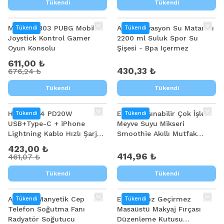
Tükendi
Tükendi
%
10
MEMO MB03 PUBG Mobile
Ally Motivasyon Su Matarası
Tükendi
Tükendi
Joystick Kontrol Gamer
2200 ml Suluk Spor Su
Oyun Konsolu
Şişesi - Bpa Içermez
611,00 ₺
430,33 ₺
676,24 ₺
Tükendi
Tükendi
%
8
HOCO N34 PD20W
Ezere Taşınabilir Çok İşlevli
Tükendi
Tükendi
USB+Type-C + iPhone
Meyve Suyu Mikseri
Lightning Kablo Hızlı Şarj
Smoothie Akıllı Mutfak
Adaptör Seti
Robotu
423,00 ₺
414,96 ₺
461,07 ₺
Tükendi
Tükendi
%
18
ALLY S6 Manyetik Cep
EZERE Toz Geçirmez
Tükendi
Tükendi
Telefon Soğutma Fanı
Masaüstü Makyaj Fırçası
Radyatör Soğutucu
Düzenleme Kutusu