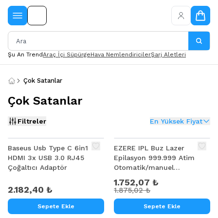
Şu An Trend
Araç İçi Süpürge
Hava Nemlendiriciler
Şarj Aletleri
Çok Satanlar
Çok Satanlar
Filtreler
En Yüksek Fiyat
%
7
Baseus Usb Type C 6in1
EZERE IPL Buz Lazer
HDMI 3x USB 3.0 RJ45
Epilasyon 999.999 Atim
Çoğaltıcı Adaptör
Otomatik/manuel
Dokunmatik Ekran Agrisiz
1.752,07 ₺
Vücut Yüz Cihazi
2.182,40 ₺
1.875,02 ₺
Sepete Ekle
Sepete Ekle