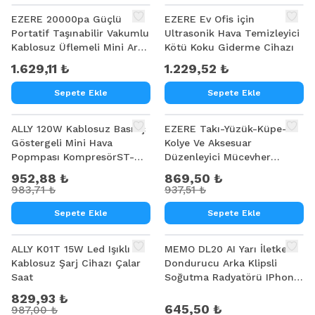
EZERE 20000pa Güçlü
EZERE Ev Ofis için
Portatif Taşınabilir Vakumlu
Ultrasonik Hava Temizleyici
Kablosuz Üflemeli Mini Araç
Kötü Koku Giderme Cihazı
Süpürgesi
1.629,11 ₺
1.229,52 ₺
Sepete Ekle
Sepete Ekle
%
3
%
7
ALLY 120W Kablosuz Basınç
EZERE Takı-Yüzük-Küpe-
Göstergeli Mini Hava
Kolye Ve Aksesuar
Popmpası KompresörST-
Düzenleyici Mücevher
5007C
Organizeri Saklama Kutusu
952,88 ₺
869,50 ₺
983,71 ₺
937,51 ₺
Sepete Ekle
Sepete Ekle
%
16
ALLY K01T 15W Led Işıklı
MEMO DL20 AI Yarı İletken
Kablosuz Şarj Cihazı Çalar
Dondurucu Arka Klipsli
Saat
Soğutma Radyatörü IPhone
Android PUBG Oyun
829,93 ₺
Soğutucu 3 Aşamalı
645,50 ₺
987,00 ₺