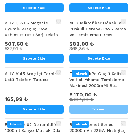
Sepete Ekle
Sepete Ekle
%
6
%
24
ALLY QI-206 Magsafe
ALLY Mikrofiber Dönebilen
Uyumlu Araç Içi 15W
Püsküllü Araba-Oto Yıkama
Kablosuz Hızlı Şarj Telefon
Ve Temizleme Fırçası
Tutucu
507,60 ₺
282,00 ₺
537,91 ₺
368,86 ₺
Sepete Ekle
Sepete Ekle
%
17
ALLY A145 Araç İçi Torpido
EZERE 14kPa Güçlü Koltuk
Tükendi
Üstü Telefon Tutucu
Ve Halı Yıkama Temizleme
Makinesi 2000mMl Su
Hazneli 400W
5.170,00 ₺
165,99 ₺
6.204,00 ₺
Sepete Ekle
Tükendi
EZERE H2102 Dehumidifer
Baseus Comet Series
Tükendi
Tükendi
1000ml Banyo-Mutfak-Oda
20000mAh 22.5W Hızlı Şarj