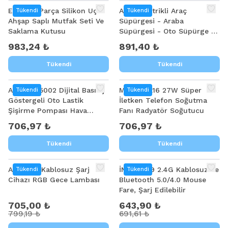
Ezere 11 Parça Silikon Uçlu
ALLY Elektrikli Araç
Tükendi
Tükendi
Ahşap Saplı Mutfak Seti Ve
Süpürgesi - Araba
Saklama Kutusu
Süpürgesi - Oto Süpürge -
Mini Süpürge ST-6675c
983,24 ₺
891,40 ₺
Tükendi
Tükendi
ALLY ST-5002 Dijital Basınç
MEMO DL16 27W Süper
Tükendi
Tükendi
Göstergeli Oto Lastik
İletken Telefon Soğutma
Şişirme Pompası Hava
Fanı Radyatör Soğutucu
Kompresörü
706,97 ₺
706,97 ₺
Tükendi
Tükendi
%
12
%
7
ALLY K31 Kablosuz Şarj
İNPHİC A9 2.4G Kablosuz Ve
Tükendi
Tükendi
Cihazı RGB Gece Lambası
Bluetooth 5.0/4.0 Mouse
Fare, Şarj Edilebilir
705,00 ₺
643,90 ₺
799,19 ₺
691,61 ₺