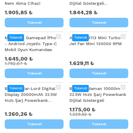
Nem Alma Cihazi
Dijital Göstergeli
Powerbank
1.905,85 ₺
1.844,28 ₺
Tükendi
Tükendi
%
6
MEMO S3 Gamepad İPhone
ALLY ST-8113 Mini Turbo
Tükendi
Tükendi
- Andriod Joystic Type-C
Jet Fan Mini 130000 RPM
Mobil Oyun Kumandası
1.645,00 ₺
1.629,11 ₺
1.752,07 ₺
Tükendi
Tükendi
%
4
Baseus Star-Lord Digital
Baseus Adaman 10000mAh
Tükendi
Tükendi
Display 20000mAh 22.5W
22.5W Hızlı Şarj Powerbank
Hızlı Şarj Powerbank
Dijital Göstergeli
Taşınabilir Hızlı Şarj Cihazı
1.175,00 ₺
1.260,26 ₺
1.229,52 ₺
Tükendi
Tükendi