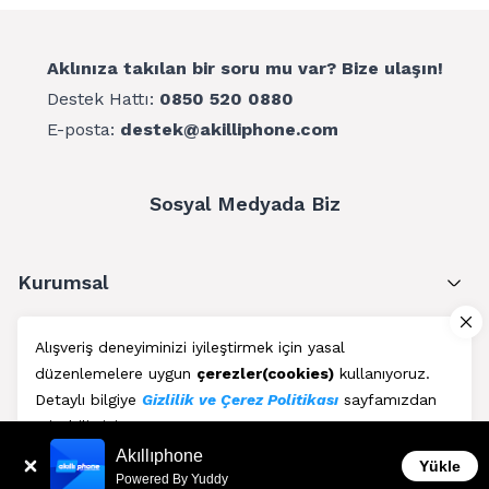
Aklınıza takılan bir soru mu var? Bize ulaşın!
Destek Hattı:
0850 520 0880
E-posta:
destek@akilliphone.com
Sosyal Medyada Biz
Kurumsal
Müşteri Hizmetleri
Alışveriş deneyiminizi iyileştirmek için yasal
düzenlemelere uygun
çerezler(cookies)
kullanıyoruz.
Üyelik
Detaylı bilgiye
Gizlilik ve Çerez Politikası
sayfamızdan
erişebilirsiniz.
Blog
Akıllıphone
Kabul Et
Yükle
Powered By Yuddy