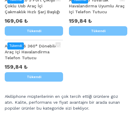
ALLY QC3.0 5 Port Çıkışlı
ALLY B093 Yuvarlak
Çoklu Usb Araç İçi
Havalandırma Uyumlu Araç
Çakmaklık Hızlı Şarj Başlığı
Içi Telefon Tutucu
169,06 ₺
159,84 ₺
Tükendi
Tükendi
ALLY B086 360° Dönebilen
Tükendi
Araç Içi Havalandirma
Telefon Tutucu
159,84 ₺
Tükendi
Akılliphone müşterilerinin en çok tercih ettiği ürünlere göz
atın. Kalite, performans ve fiyat avantajını bir arada sunan
popüler ürünler bu kategoride sizi bekliyor.