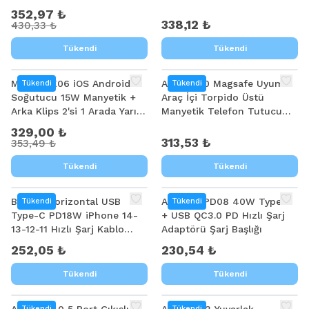
Organizer
352,97 ₺
338,12 ₺
430,33 ₺
Tükendi
Tükendi
%
7
MEMO CX06 iOS Android
ALLY SJ20 Magsafe Uyumlu
Tükendi
Tükendi
Soğutucu 15W Manyetik +
Araç İçi Torpido Üstü
Arka Klips 2'si 1 Arada Yarı
Manyetik Telefon Tutucu
İletken Soğutma Fanı
Alüminyum
329,00 ₺
Radyatörü
313,53 ₺
353,49 ₺
Tükendi
Tükendi
Baseus Horizontal USB
ALLY TE-PD08 40W Type-C
Tükendi
Tükendi
Type-C PD18W iPhone 14-
+ USB QC3.0 PD Hızlı Şarj
13-12-11 Hızlı Şarj Kablo
Adaptörü Şarj Başlığı
1Metre
252,05 ₺
230,54 ₺
Tükendi
Tükendi
Tükendi
Tükendi