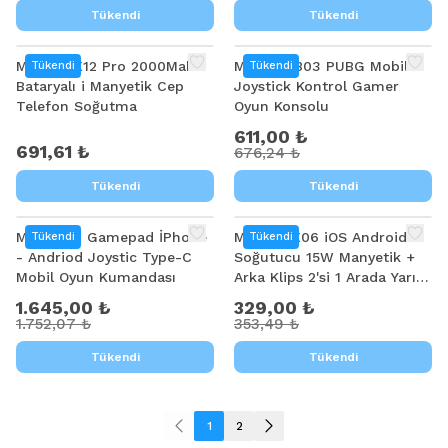
Tükendi
Tükendi
%
10
Memo CX12 Pro 2000Mah
MEMO MB03 PUBG Mobile
Tükendi
Tükendi
Bataryalı i Manyetik Cep
Joystick Kontrol Gamer
Telefon Soğutma
Oyun Konsolu
611,00 ₺
691,61 ₺
676,24 ₺
Tükendi
Tükendi
%
6
%
7
MEMO S3 Gamepad İPhone
MEMO CX06 iOS Android
Tükendi
Tükendi
- Andriod Joystic Type-C
Soğutucu 15W Manyetik +
Mobil Oyun Kumandası
Arka Klips 2'si 1 Arada Yarı
İletken Soğutma Fanı
1.645,00 ₺
329,00 ₺
Radyatörü
1.752,07 ₺
353,49 ₺
Tükendi
Tükendi
1
2