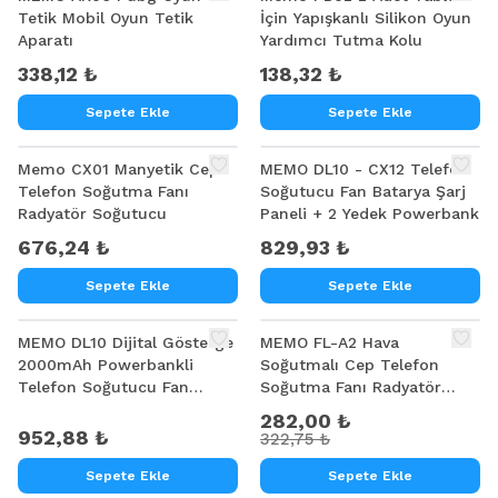
Tetik Mobil Oyun Tetik
İçin Yapışkanlı Silikon Oyun
Aparatı
Yardımcı Tutma Kolu
338,12 ₺
138,32 ₺
Sepete Ekle
Sepete Ekle
Memo CX01 Manyetik Cep
MEMO DL10 - CX12 Telefon
Telefon Soğutma Fanı
Soğutucu Fan Batarya Şarj
Radyatör Soğutucu
Paneli + 2 Yedek Powerbank
676,24 ₺
829,93 ₺
Sepete Ekle
Sepete Ekle
%
13
MEMO DL10 Dijital Gösterge
MEMO FL-A2 Hava
2000mAh Powerbankli
Soğutmalı Cep Telefon
Telefon Soğutucu Fan
Soğutma Fanı Radyatör
Radyatör
Soğutucu
282,00 ₺
952,88 ₺
322,75 ₺
Sepete Ekle
Sepete Ekle