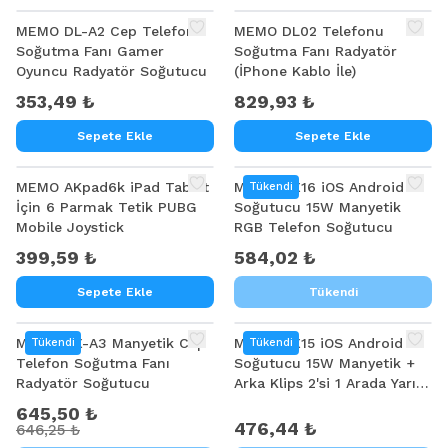
MEMO DL-A2 Cep Telefonu
MEMO DL02 Telefonu
Soğutma Fanı Gamer
Soğutma Fanı Radyatör
Oyuncu Radyatör Soğutucu
(İPhone Kablo İle)
353,49 ₺
829,93 ₺
Sepete Ekle
Sepete Ekle
MEMO AKpad6k iPad Tablet
MEMO CX16 iOS Android
Tükendi
İçin 6 Parmak Tetik PUBG
Soğutucu 15W Manyetik
Mobile Joystick
RGB Telefon Soğutucu
399,59 ₺
584,02 ₺
Sepete Ekle
Tükendi
%
0
Memo CX-A3 Manyetik Cep
MEMO CX15 iOS Android
Tükendi
Tükendi
Telefon Soğutma Fanı
Soğutucu 15W Manyetik +
Radyatör Soğutucu
Arka Klips 2'si 1 Arada Yarı
İletken Soğutma Fanı
645,50 ₺
Radyatörü
476,44 ₺
646,25 ₺