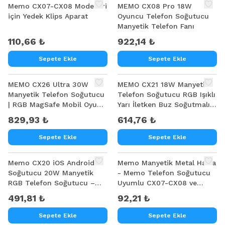
Memo CX07-CX08 Modelleri
MEMO CX08 Pro 18W
için Yedek Klips Aparat
Oyuncu Telefon Soğutucu
Manyetik Telefon Fanı
110,66 ₺
922,14 ₺
Sepete Ekle
Sepete Ekle
MEMO CX26 Ultra 30W
MEMO CX21 18W Manyetik
Manyetik Telefon Soğutucu
Telefon Soğutucu RGB Işıklı
| RGB MagSafe Mobil Oyun
Yarı İletken Buz Soğutmalı
Soğutucusu | Yapay Zeka
Mobil Oyun Fanı
829,93 ₺
614,76 ₺
Destekli
Sepete Ekle
Sepete Ekle
Memo CX20 iOS Android
Memo Manyetik Metal Halka
Soğutucu 20W Manyetik
- Memo Telefon Soğutucu
RGB Telefon Soğutucu –
Uyumlu CX07-CX08 ve
Anında Hızlı Soğutma,Sessiz
Manyetik Tüm modeller
491,81 ₺
92,21 ₺
Fan Soğutma
Sepete Ekle
Sepete Ekle
%
6