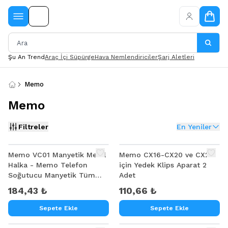
Şu An Trend
Araç İçi Süpürge
Hava Nemlendiriciler
Şarj Aletleri
Memo
Memo
Filtreler
En Yeniler
Memo VC01 Manyetik Metal
Memo CX16-CX20 ve CX21
Halka - Memo Telefon
için Yedek Klips Aparat 2
Soğutucu Manyetik Tüm
Adet
modeller
184,43 ₺
110,66 ₺
Sepete Ekle
Sepete Ekle