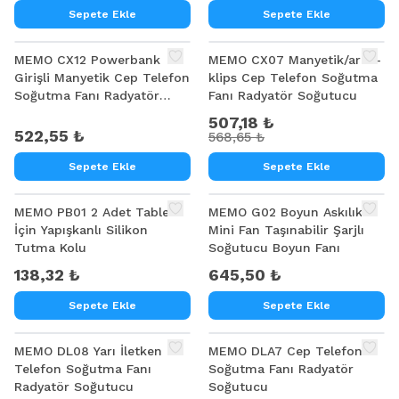
Sepete Ekle
Sepete Ekle
%
11
MEMO CX12 Powerbank
MEMO CX07 Manyetik/arka-
Girişli Manyetik Cep Telefon
klips Cep Telefon Soğutma
Soğutma Fanı Radyatör
Fanı Radyatör Soğutucu
Soğutucu
507,18 ₺
522,55 ₺
568,65 ₺
Sepete Ekle
Sepete Ekle
MEMO PB01 2 Adet Tablet
MEMO G02 Boyun Askılıklı
İçin Yapışkanlı Silikon
Mini Fan Taşınabilir Şarjlı
Tutma Kolu
Soğutucu Boyun Fanı
138,32 ₺
645,50 ₺
Sepete Ekle
Sepete Ekle
MEMO DL08 Yarı İletken
MEMO DLA7 Cep Telefon
Telefon Soğutma Fanı
Soğutma Fanı Radyatör
Radyatör Soğutucu
Soğutucu