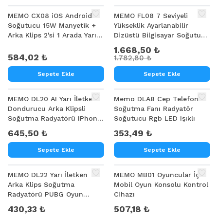
MEMO CX08 iOS Android
MEMO FL08 7 Seviyeli
Soğutucu 15W Manyetik +
Yükseklik Ayarlanabilir
Arka Klips 2'si 1 Arada Yarı
Dizüstü Bilgisayar Soğutucu
İletken Soğutma Fanı
Yükseltici Braket Turbo Fan
1.668,50 ₺
Radyatörü
Soğutma Radyatörü
584,02 ₺
1.782,80 ₺
Sepete Ekle
Sepete Ekle
MEMO DL20 AI Yarı İletken
Memo DLA8 Cep Telefon
Dondurucu Arka Klipsli
Soğutma Fanı Radyatör
Soğutma Radyatörü IPhone
Soğutucu Rgb LED Işıklı
Android PUBG Oyun
645,50 ₺
353,49 ₺
Soğutucu 3 Aşamalı
Sepete Ekle
Sepete Ekle
MEMO DL22 Yarı İletken
MEMO MB01 Oyuncular İçin
Arka Klips Soğutma
Mobil Oyun Konsolu Kontrol
Radyatörü PUBG Oyun
Cihazı
Soğutucu iOS Android
430,33 ₺
507,18 ₺