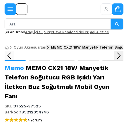
Şu An Trend
Araç İçi Süpürge
Hava Nemlendiriciler
Şarj Aletleri
Oyun Aksesuarları
MEMO CX21 18W Manyetik Telefon Soğutucu 
Memo
MEMO CX21 18W Manyetik
Telefon Soğutucu RGB Işıklı Yarı
İletken Buz Soğutmalı Mobil Oyun
Fanı
SKU
:
37525-37525
Barkod
:
195212094746
4 Yorum