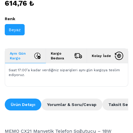
614,76 ₺
Renk
Beyaz
Aynı Gün
Kargo
Kolay İade
Kargo
Bedava
Saat 17:00’a kadar verdiğiniz siparişleri aynı gün kargoya teslim
ediyoruz.
Ürün Detayı
Yorumlar & Soru/Cevap
Taksit Seçe
MEMO CX21 Manyetik Telefon Soğutucu – 18W