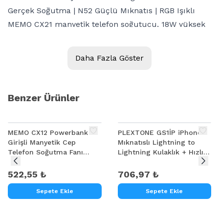
Gerçek Soğutma | N52 Güçlü Mıknatıs | RGB Işıklı
MEMO CX21 manyetik telefon soğutucu, 18W yüksek
performanslı soğutma gücü ve gelişmiş TEC
soğutma teknolojisi ile mobil oyun, canlı yayın ve
Daha Fazla Göster
yoğun kullanım sırasında telefonunuzun sıcaklığını
hızlı bir şekilde düşürür. N52 neodimyum manyetik
çekirdeği sayesinde cihazınıza güçlü bir şekilde
Benzer Ürünler
tutunur ve kullanım sırasında düşme yapmaz.
Öne Çıkan Özellikler
MEMO CX12 Powerbank
PLEXTONE GS1İP iPhone
18W yüksek performanslı gerçek soğutma
Girişli Manyetik Cep
Mıknatıslı Lightning to
Gelişmiş TEC yarı iletken soğutma teknolojisi
Telefon Soğutma Fanı
Lightning Kulaklık + Hızlı
N52 neodimyum güçlü manyetik bağlantı
Radyatör Soğutucu
Şarj Adaptörü
522,55 ₺
706,97 ₺
Dikey 3D hava akış kanalları
900 mm² yüksek yoğunluklu soğutma plakası
Sepete Ekle
Sepete Ekle
Sessiz ve güçlü fan sistemi
RGB aydınlatmalı şık tasarım