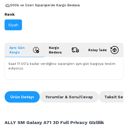
500₺ ve Üzeri Siparişlerde Kargo Bedava
Renk
Siyah
Aynı Gün
Kargo
Kolay İade
Kargo
Bedava
Saat 17:00’a kadar verdiğiniz siparişleri aynı gün kargoya teslim
ediyoruz.
Ürün Detayı
Yorumlar & Soru/Cevap
Taksit Seçe
ALLY SM Galaxy A71 3D Full Privacy Gizlilik