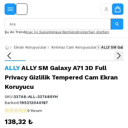
Şu An Trend
Araç İçi Süpürge
Hava Nemlendiriciler
Şarj Aletleri
Ekran Koruyucular
Kırılmaz Cam Koruyucular
ALLY SM Galaxy
ALLY
ALLY SM Galaxy A71 3D Full
Privacy Gizlilik Tempered Cam Ekran
Koruyucu
SKU
:
33748-ALL-33748SYH
Barkod
:
195212040187
0 Yorum
138,32 ₺