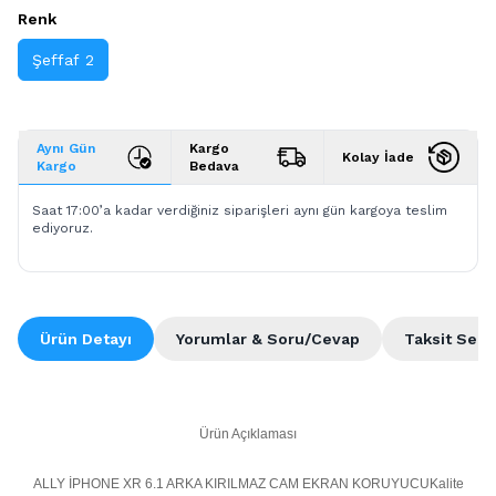
Renk
Şeffaf 2
Aynı Gün
Kargo
Kolay İade
Kargo
Bedava
Saat 17:00’a kadar verdiğiniz siparişleri aynı gün kargoya teslim
ediyoruz.
Ürün Detayı
Yorumlar & Soru/Cevap
Taksit Seçe
Ürün Açıklaması
ALLY İPHONE XR 6.1 ARKA KIRILMAZ CAM EKRAN KORUYUCUKalite