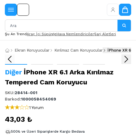
Şu An Trend
Araç İçi Süpürge
Hava Nemlendiriciler
Şarj Aletleri
Ekran Koruyucular
Kırılmaz Cam Koruyucular
Diğer
İPhone XR 6.1 Arka Kırılmaz
Tempered Cam Koruyucu
SKU
:
28414-001
Barkod
:
1000058454069
1 Yorum
43,03 ₺
500₺ ve Üzeri Siparişlerde Kargo Bedava