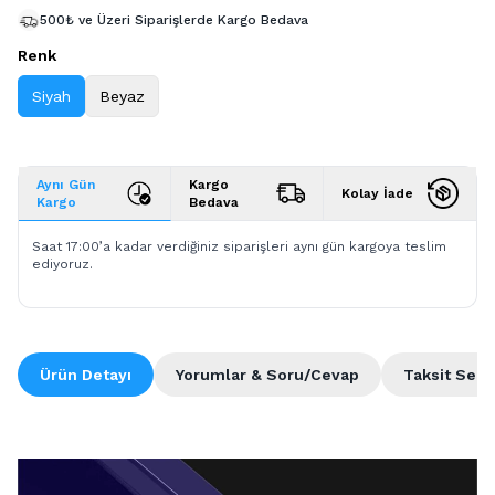
500₺ ve Üzeri Siparişlerde Kargo Bedava
Renk
Siyah
Beyaz
Aynı Gün
Kargo
Kolay İade
Kargo
Bedava
Saat 17:00’a kadar verdiğiniz siparişleri aynı gün kargoya teslim
ediyoruz.
Ürün Detayı
Yorumlar & Soru/Cevap
Taksit Seçe