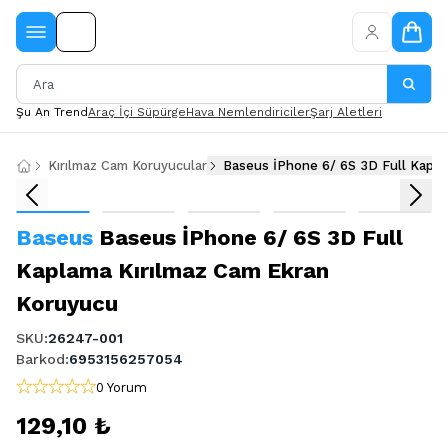
Şu An Trend
Araç İçi Süpürge
Hava Nemlendiriciler
Şarj Aletleri
Kırılmaz Cam Koruyucular
Baseus İPhone 6/ 6S 3D Full Kapla
Baseus
Baseus İPhone 6/ 6S 3D Full
Kaplama Kırılmaz Cam Ekran
Koruyucu
SKU
:
26247-001
Barkod
:
6953156257054
0 Yorum
129,10 ₺