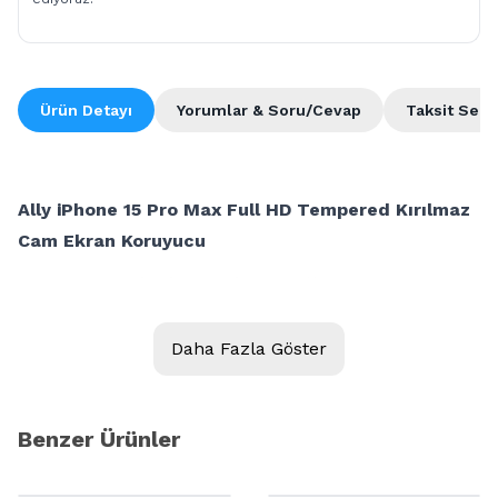
Ürün Detayı
Yorumlar & Soru/Cevap
Taksit Seçe
Ally iPhone 15 Pro Max Full HD Tempered Kırılmaz
Cam Ekran Koruyucu
Daha Fazla Göster
Benzer Ürünler