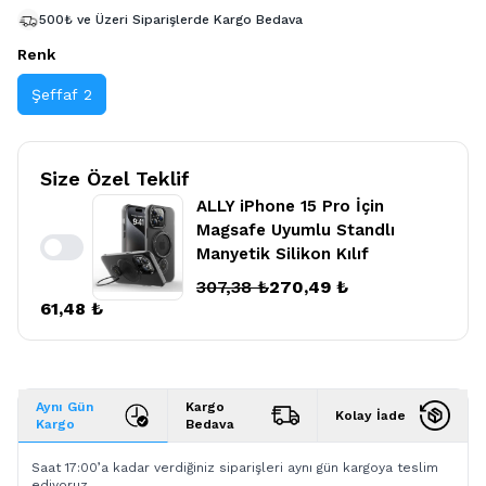
500₺ ve Üzeri Siparişlerde Kargo Bedava
Renk
Şeffaf 2
Size Özel Teklif
ALLY iPhone 15 Pro İçin
Magsafe Uyumlu Standlı
Manyetik Silikon Kılıf
Enable notifications
307,38 ₺
270,49 ₺
61,48 ₺
Aynı Gün
Kargo
Kolay İade
Kargo
Bedava
Saat 17:00’a kadar verdiğiniz siparişleri aynı gün kargoya teslim
ediyoruz.