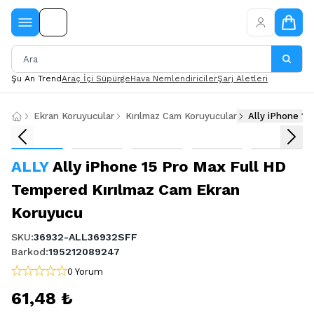
Şu An Trend
Araç İçi Süpürge
Hava Nemlendiriciler
Şarj Aletleri
Ekran Koruyucular
Kırılmaz Cam Koruyucular
Ally iPhone 1
ALLY
Ally iPhone 15 Pro Max Full HD
Tempered Kırılmaz Cam Ekran
Koruyucu
SKU
:
36932-ALL36932SFF
Barkod
:
195212089247
0 Yorum
61,48 ₺