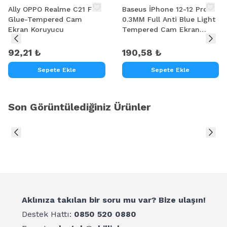
Ally OPPO Realme C21 Full
Baseus İPhone 12-12 Pro
Glue-Tempered Cam
0.3MM Full Anti Blue Light
Ekran Koruyucu
Tempered Cam Ekran
Koruyucu 2Adet Set
92,21 ₺
190,58 ₺
Sepete Ekle
Sepete Ekle
Son Görüntülediğiniz Ürünler
Aklınıza takılan bir soru mu var? Bize ulaşın!
Destek Hattı:
0850 520 0880