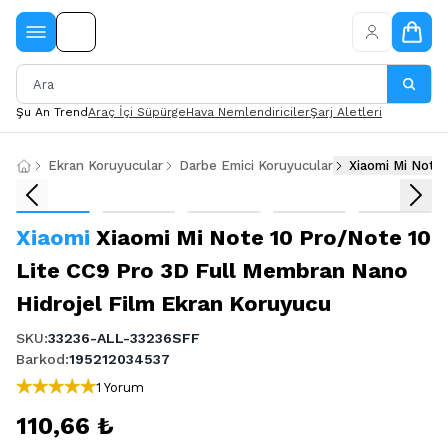
Şu An Trend
Araç İçi Süpürge
Hava Nemlendiriciler
Şarj Aletleri
Ekran Koruyucular
Darbe Emici Koruyucular
Xiaomi Mi Note
Xiaomi
Xiaomi Mi Note 10 Pro/Note 10
Lite CC9 Pro 3D Full Membran Nano
Hidrojel Film Ekran Koruyucu
SKU
:
33236-ALL-33236SFF
Barkod
:
195212034537
1 Yorum
110,66 ₺