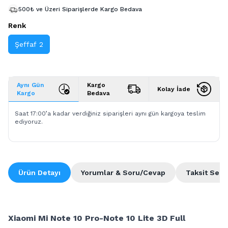
500₺ ve Üzeri Siparişlerde Kargo Bedava
Renk
Şeffaf 2
Aynı Gün
Kargo
Kolay İade
Kargo
Bedava
Saat 17:00’a kadar verdiğiniz siparişleri aynı gün kargoya teslim
ediyoruz.
Ürün Detayı
Yorumlar & Soru/Cevap
Taksit Seçe
Xiaomi Mi Note 10 Pro-Note 10 Lite 3D Full