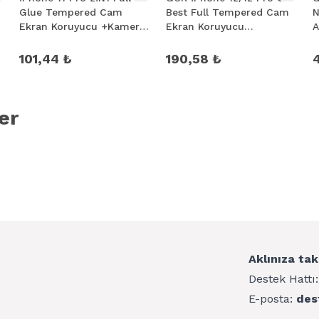
Glue Tempered Cam
Best Full Tempered Cam
N
Ekran Koruyucu +Kamera
Ekran Koruyucu
A
Lens Set
2Adet+Takma Aparatı
101,44 ₺
190,58 ₺
4
işlenmiş saydam cam ile hasar ve çizilmelere karşı LCD ekranı korumak için üretilmişt
er
ğıtıp, direnci arttırmaktadır.
af temperli cam ile üretilmiştir.
ş bir sertlik vardır. Bu özellik ile bıçak ve anahtarlar gibi keskin nesneler ile bil
Aklınıza tak
Destek Hattı
ylaştıran yağ geçirmeyen bir kaplama vardır.
E-posta:
des