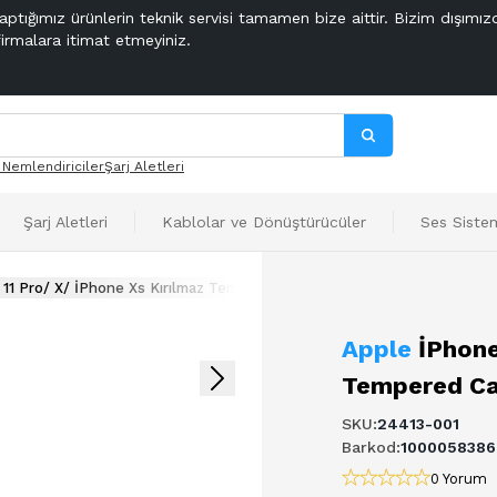
aptığımız ürünlerin teknik servisi tamamen bize aittir. Bizim dışımız
firmalara itimat etmeyiniz.
 Nemlendiriciler
Şarj Aletleri
Şarj Aletleri
Kablolar ve Dönüştürücüler
Ses Sistem
İPhone 11 Pro/ X/ İPhone Xs Kırılmaz Tempered Cam Ekran Koruyucu
Apple
İPhone
Tempered Ca
SKU
:
24413-001
Barkod
:
1000058386
0 Yorum