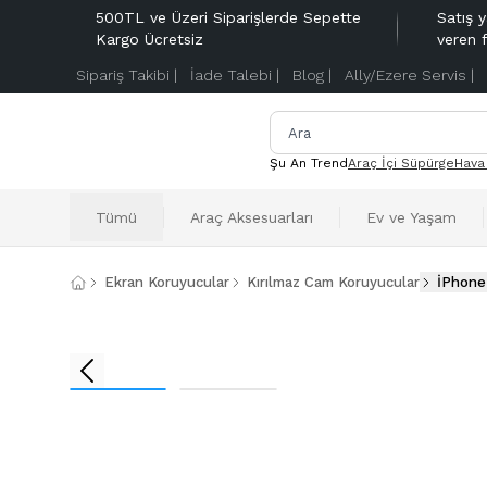
500TL ve Üzeri Siparişlerde Sepette
Satış y
Kargo Ücretsiz
veren 
Sipariş Takibi |
İade Talebi |
Blog |
Ally/Ezere Servis |
Şu An Trend
Araç İçi Süpürge
Hava
Tümü
Araç Aksesuarları
Ev ve Yaşam
Ekran Koruyucular
Kırılmaz Cam Koruyucular