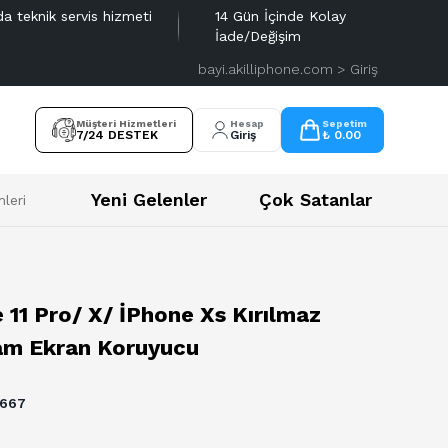
da teknik servis hizmeti
14 Gün İçinde Kolay
İade/Değişim
bayi.akilliphone.com > Giriş
Müşteri Hizmetleri
Hesap
Sepetim
7/24 DESTEK
Giriş
₺ 0.00
Yeni Gelenler
Çok Satanlar
leri
 11 Pro/ X/ İPhone Xs Kırılmaz
m Ekran Koruyucu
667