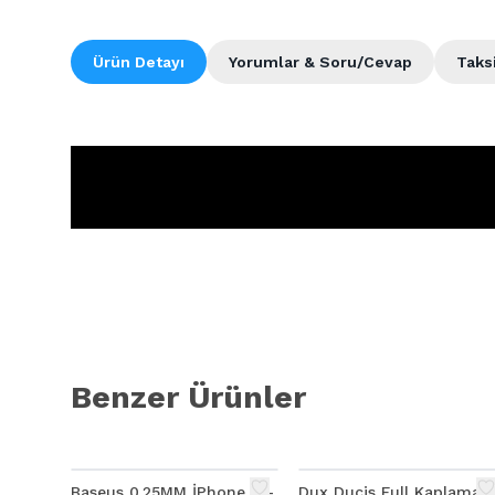
Ürün Detayı
Yorumlar & Soru/Cevap
Taks
Benzer Ürünler
%
60
Baseus 0.25MM İPhone 12-
Dux Ducis Full Kaplama