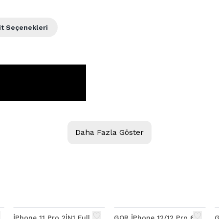
it Seçenekleri
Daha Fazla Göster
İPhone 11 Pro 2İN1 Full
GOR İPhone 12/12 Pro 6.1
G