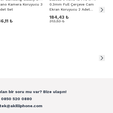
ano Kamera Koruyucu 3
0.3mm Full Çerçeve Cam
Ekran
det Set
Ekran Koruyucu 2 Adet
Anti S
Set
Tempe
184,43 ₺
Koruyu
6,11 ₺
436,
313,53 ₺
ir.
e Magic Glass çizilmez
ılan bir soru mu var? Bize ulaşın!
:
0850 520 0880
tek@akilliphone.com