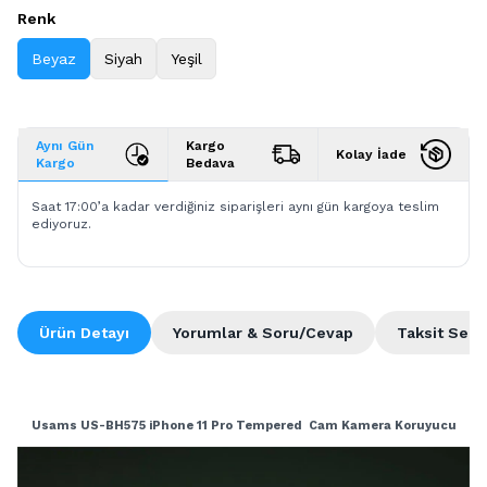
Renk
Beyaz
Siyah
Yeşil
Aynı Gün
Kargo
Kolay İade
Kargo
Bedava
Saat 17:00’a kadar verdiğiniz siparişleri aynı gün kargoya teslim
ediyoruz.
Ürün Detayı
Yorumlar & Soru/Cevap
Taksit Seçe
Usams US-BH575 iPhone 11 Pro Tempered Cam Kamera Koruyucu