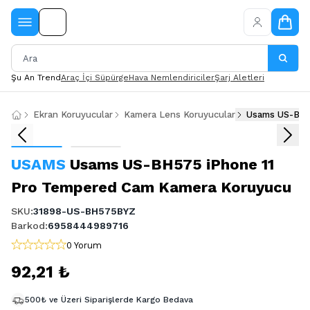
Şu An Trend
Araç İçi Süpürge
Hava Nemlendiriciler
Şarj Aletleri
Ekran Koruyucular
Kamera Lens Koruyucular
USAMS
Usams US-BH575 iPhone 11
Pro Tempered Cam Kamera Koruyucu
SKU
:
31898-US-BH575BYZ
Barkod
:
6958444989716
0 Yorum
92,21 ₺
500₺ ve Üzeri Siparişlerde Kargo Bedava