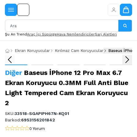
Şu An Trend
Araç İçi Süpürge
Hava Nemlendiriciler
Şarj Aletleri
Ekran Koruyucular
Kırılmaz Cam Koruyucular
Baseus İPhone
Diğer
Baseus İPhone 12 Pro Max 6.7
Ekran Koruyucu 0.3MM Full Anti Blue
Light Tempered Cam Ekran Koruyucu
2
SKU
:
33518-SGAPIPH67N-KQ01
Barkod
:
6953156201842
0 Yorum