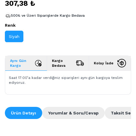
307,38 ₺
500₺ ve Üzeri Siparişlerde Kargo Bedava
Renk
Siyah
Aynı Gün
Kargo
Kolay İade
Kargo
Bedava
Saat 17:00’a kadar verdiğiniz siparişleri aynı gün kargoya teslim
ediyoruz.
Ürün Detayı
Yorumlar & Soru/Cevap
Taksit Seçe