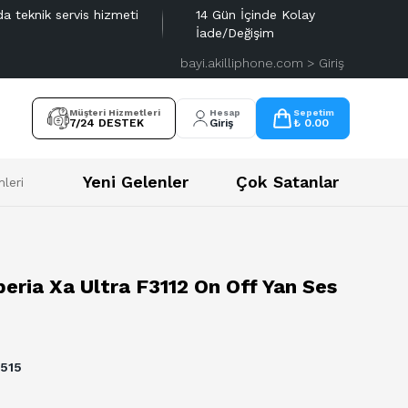
da teknik servis hizmeti
14 Gün İçinde Kolay
İade/Değişim
bayi.akilliphone.com > Giriş
Müşteri Hizmetleri
Hesap
Sepetim
7/24 DESTEK
Giriş
₺ 0.00
Yeni Gelenler
Çok Satanlar
leri
eria Xa Ultra F3112 On Off Yan Ses
515