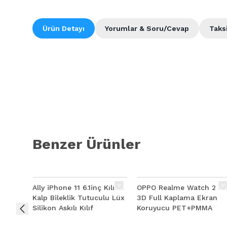
Ürün Detayı
Yorumlar & Soru/Cevap
Taks
Benzer Ürünler
Ally iPhone 11 6.1inç Kılıf
OPPO Realme Watch 2 Pr
Kalp Bileklik Tutuculu Lüx
3D Full Kaplama Ekran
Silikon Askılı Kılıf
Koruyucu PET+PMMA