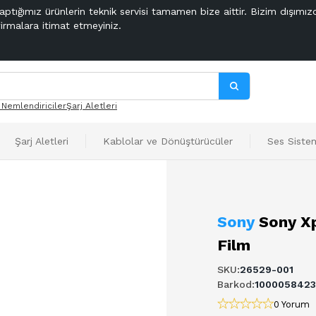
aptığımız ürünlerin teknik servisi tamamen bize aittir. Bizim dışımız
firmalara itimat etmeyiniz.
 Nemlendiriciler
Şarj Aletleri
Şarj Aletleri
Kablolar ve Dönüştürücüler
Ses Sistem
Sony
Sony Xp
Film
SKU
:
26529-001
Barkod
:
1000058423
0 Yorum