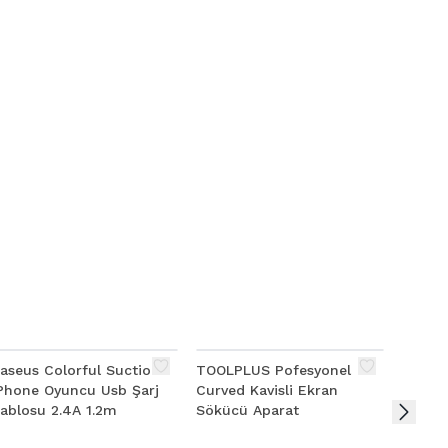
aseus Colorful Suction
TOOLPLUS Pofesyonel
ALLY M
Phone Oyuncu Usb Şarj
Curved Kavisli Ekran
Stand 
ablosu 2.4A 1.2m
Sökücü Aparat
Tutuc