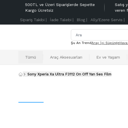
500TL ve Üzeri Siparişlerde Sepette
Satış y
Kargo Ücretsiz
veren 
Sipariş Takibi |
İade Talebi |
Blog |
Ally/Ezere Servis |
Şu An Trend
Araç İçi Süpürge
Hava
Tümü
Araç Aksesuarları
Ev ve Yaşam
Sony Xperia Xa Ultra F3112 On Off Yan Ses Film