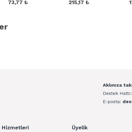
73,77 ₺
215,17 ₺
1
er
Aklınıza tak
Destek Hattı
E-posta:
des
 Hizmetleri
Üyelik