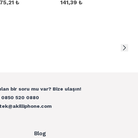
75,21 ₺
141,39 ₺
184,
ılan bir soru mu var? Bize ulaşın!
:
0850 520 0880
tek@akilliphone.com
Blog