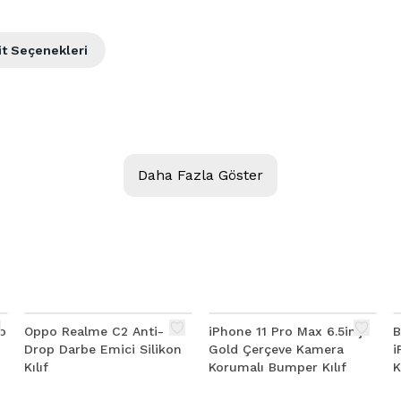
it Seçenekleri
Daha Fazla Göster
o
Oppo Realme C2 Anti-
iPhone 11 Pro Max 6.5inç
B
Drop Darbe Emici Silikon
Gold Çerçeve Kamera
i
Kılıf
Korumalı Bumper Kılıf
K