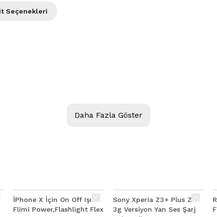
it Seçenekleri
Daha Fazla Göster
İPhone X İçin On Off Işık
Sony Xperia Z3+ Plus Z4
R
Flimi Power,Flashlight Flex
3g Versiyon Yan Ses Şarj
F