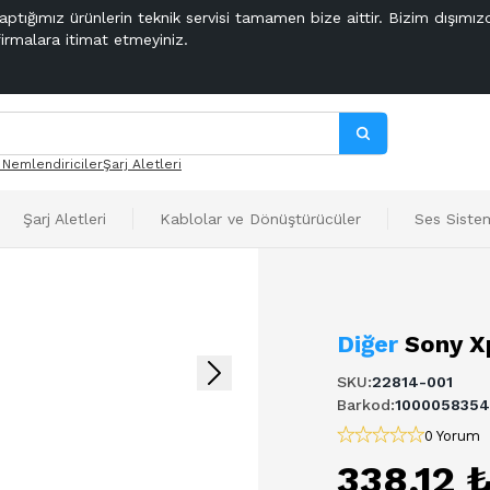
aptığımız ürünlerin teknik servisi tamamen bize aittir. Bizim dışımız
firmalara itimat etmeyiniz.
 Nemlendiriciler
Şarj Aletleri
Şarj Aletleri
Kablolar ve Dönüştürücüler
Ses Sistem
Diğer
Sony Xp
SKU
:
22814-001
Barkod
:
100005835
0 Yorum
338,12 