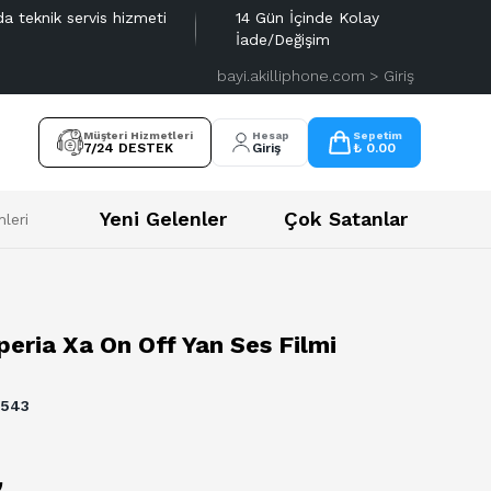
da teknik servis hizmeti
14 Gün İçinde Kolay
İade/Değişim
bayi.akilliphone.com > Giriş
Müşteri Hizmetleri
Hesap
Sepetim
7/24 DESTEK
Giriş
₺ 0.00
Yeni Gelenler
Çok Satanlar
leri
eria Xa On Off Yan Ses Filmi
4543
₺