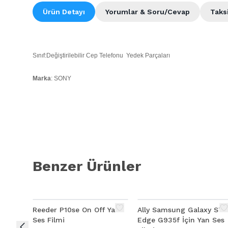
Ürün Detayı
Yorumlar & Soru/Cevap
Taks
Sınıf:Değiştirilebilir Cep Telefonu Yedek Parçaları
Marka
: SONY
Model:
S
SONY XPERİA XA
Kalite:
Ürün Açıklaması
Benzer Ürünler
SONY XPERİA XA ON OFF YAN SES FLİMİ
Reeder P10se On Off Yan
Ally Samsung Galaxy S7
Ses Filmi
Edge G935f İçin Yan Ses