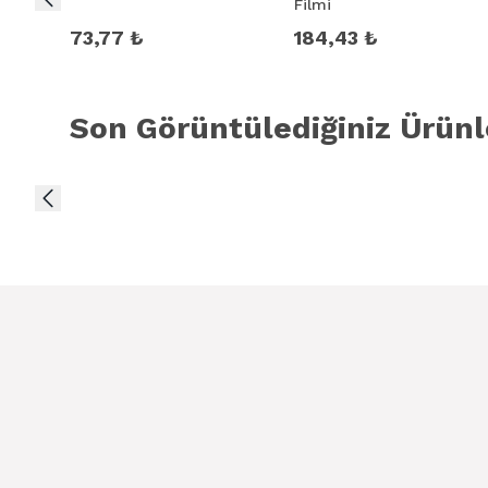
Filmi
73,77 ₺
184,43 ₺
Son Görüntülediğiniz Ürünl