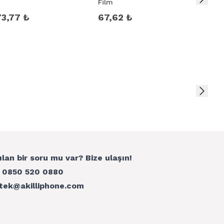
Film
73,77 ₺
67,62 ₺
ılan bir soru mu var? Bize ulaşın!
:
0850 520 0880
tek@akilliphone.com