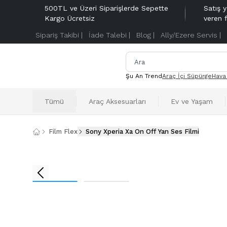
500TL ve Üzeri Siparişlerde Sepette
Satış y
Kargo Ücretsiz
veren 
Sipariş Takibi |
İade Talebi |
Blog |
Ally/Ezere Servis |
Şu An Trend
Araç İçi Süpürge
Hava
Tümü
Araç Aksesuarları
Ev ve Yaşam
Film Flex
Sony Xperia Xa On Off Yan Ses Filmi