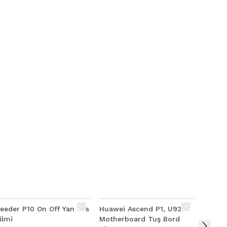
eeder P10 On Off Yan Ses
Huawei Ascend P1, U9200
ilmi
Motherboard Tuş Bord