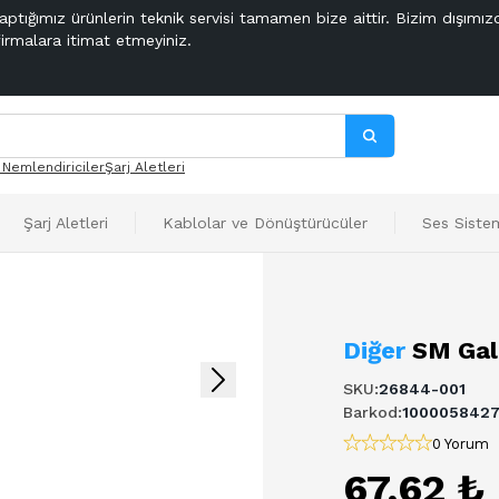
aptığımız ürünlerin teknik servisi tamamen bize aittir. Bizim dışımız
firmalara itimat etmeyiniz.
 Nemlendiriciler
Şarj Aletleri
Şarj Aletleri
Kablolar ve Dönüştürücüler
Ses Sistem
Diğer
SM Gal
SKU
:
26844-001
Barkod
:
1000058427
0 Yorum
67,62 ₺