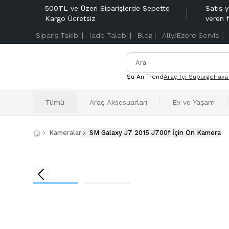
500TL ve Üzeri Siparişlerde Sepette
Satış y
Kargo Ücretsiz
veren 
Sipariş Takibi |
İade Talebi |
Blog |
Ally/Ezere Servis |
Şu An Trend
Araç İçi Süpürge
Hava
Tümü
Araç Aksesuarları
Ev ve Yaşam
Kameralar
SM Galaxy J7 2015 J700f İçin Ön Kamera