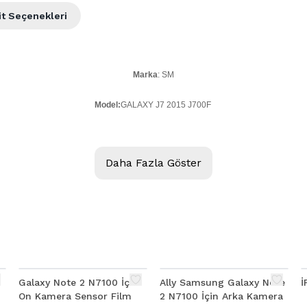
it Seçenekleri
Marka
: SM
Model:
GALAXY J7 2015 J700F
Kalite:
Daha Fazla Göster
Ürün Açıklaması
GALAXY J7 2015 J700F ÖN KAMERA
Galaxy Note 2 N7100 İçin
Ally Samsung Galaxy Note
On Kamera Sensor Film
2 N7100 İçin Arka Kamera