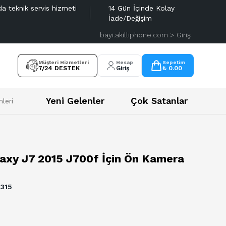
da teknik servis hizmeti
14 Gün İçinde Kolay
İade/Değişim
bayi.akilliphone.com > Giriş
Müşteri Hizmetleri
Hesap
Sepetim
7/24 DESTEK
Giriş
₺ 0.00
Yeni Gelenler
Çok Satanlar
leri
axy J7 2015 J700f İçin Ön Kamera
315