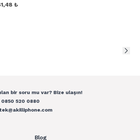
61,48 ₺
ılan bir soru mu var? Bize ulaşın!
:
0850 520 0880
tek@akilliphone.com
Blog