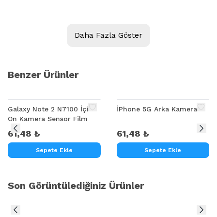
Ürün Açıklaması:
Daha Fazla Göster
Ally SM Galaxy C5/Galaxy C7/ Galaxy A9 Ön Kamera
Benzer Ürünler
Galaxy Note 2 N7100 İçin
İPhone 5G Arka Kamera
On Kamera Sensor Film
61,48 ₺
61,48 ₺
Sepete Ekle
Sepete Ekle
Son Görüntülediğiniz Ürünler