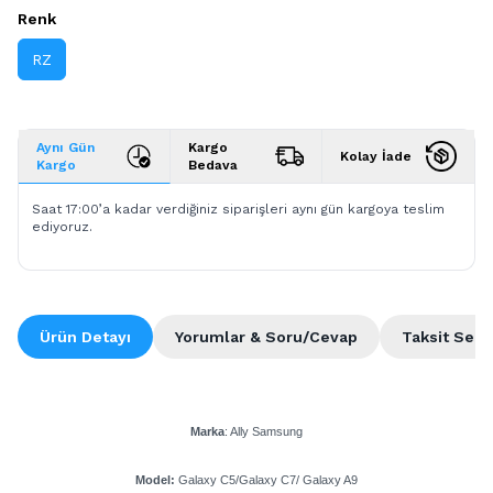
Renk
RZ
Aynı Gün
Kargo
Kolay İade
Kargo
Bedava
Saat 17:00’a kadar verdiğiniz siparişleri aynı gün kargoya teslim
ediyoruz.
Ürün Detayı
Yorumlar & Soru/Cevap
Taksit Seçe
Marka
: Ally Samsung
Model:
Galaxy C5/Galaxy C7/ Galaxy A9