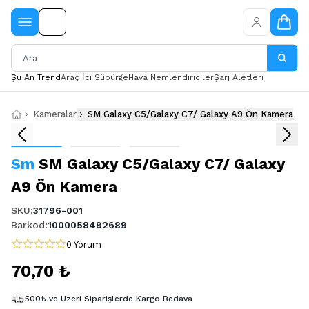
Şu An Trend
Araç İçi Süpürge
Hava Nemlendiriciler
Şarj Aletleri
Kameralar
SM Galaxy C5/Galaxy C7/ Galaxy A9 Ön Kamera
Sm
SM Galaxy C5/Galaxy C7/ Galaxy
A9 Ön Kamera
SKU
:
31796-001
Barkod
:
1000058492689
0 Yorum
70,70 ₺
500₺ ve Üzeri Siparişlerde Kargo Bedava