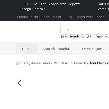
500TL ve Üzeri Siparişlerde Sepette
Satış y
Kargo Ücretsiz
veren 
Sipariş Takibi |
İade Talebi |
Blog |
Ally/Ezere Servis |
Şu An Trend
Araç İçi Süpürge
Hava
Tümü
Araç Aksesuarları
Ev ve Yaşam
Araç Aksesuarları
Oto Bakım & Temizlik
Mini Elm327 