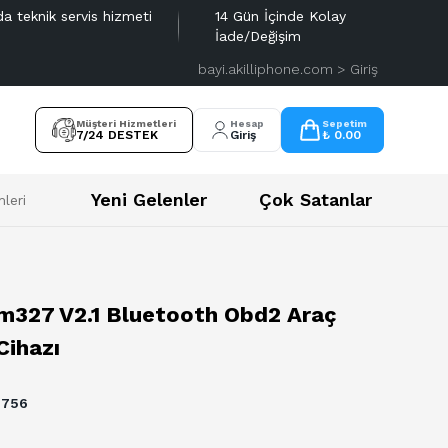
da teknik servis hizmeti
14 Gün İçinde Kolay
İade/Değişim
bayi.akilliphone.com > Giriş
Müşteri Hizmetleri
Hesap
Sepetim
7/24 DESTEK
Giriş
₺ 0.00
Yeni Gelenler
Çok Satanlar
leri
lm327 V2.1 Bluetooth Obd2 Araç
Cihazı
2756