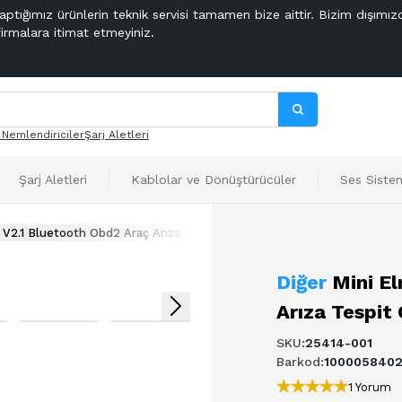
aptığımız ürünlerin teknik servisi tamamen bize aittir. Bizim dışımız
firmalara itimat etmeyiniz.
 Nemlendiriciler
Şarj Aletleri
Şarj Aletleri
Kablolar ve Dönüştürücüler
Ses Sistem
V2.1 Bluetooth Obd2 Araç Arıza Tespit Cihazı
Diğer
Mini E
Arıza Tespit 
SKU
:
25414-001
Barkod
:
100005840
1 Yorum