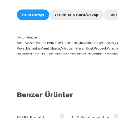
Ürün Detayı
Yorumlar & Soru/Cevap
Taks
Uygun Araçlar :
Audi, AvustralyaFord,Benz,BMW,Brilliance,Chevrolet,Chevy,Chrysler
Rover,Mahindra,Maruti,Mazda,Mitsubish,Nissan,Opel,Peugeot,Porsch
Bu tarayıcı araç OBD2 uyumlu araçlar test etmek için Android, Symbian 
Mini zarif kolay kullanım
Özellikler:
Yeni geliştirilen yüksek kaliteli kablosuz tarama aracı, tüm OBD2 protok
tüm OBD2 uyumlu araçlar ile çalışır.
Benzer Ürünler
Destek :. Android sistem telefonları, Symbian sistemi telefonları, Wind
Fonksiyonlar:
. arıza teşhis kodları, hem jenerik ve üretici özel ve anlam
EZERE Portatif
ALLY Polish max Araç