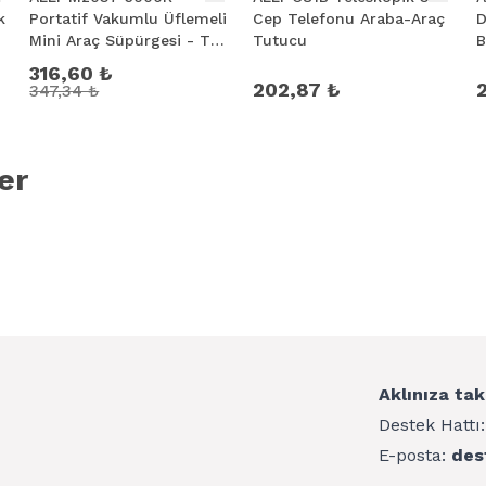
k
Portatif Vakumlu Üflemeli
Cep Telefonu Araba-Araç
D
Mini Araç Süpürgesi - Toz
Tutucu
B
ve Kül Temizliği
316,60 ₺
202,87 ₺
347,34 ₺
er
Aklınıza tak
Destek Hattı
E-posta:
des