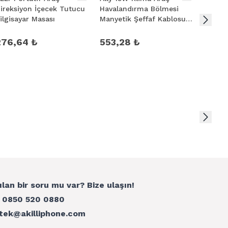
ireksiyon İçecek Tutucu
Havalandırma Bölmesi
Organi
ilgisayar Masası
Manyetik Şeffaf Kablosuz
Kalem 
Araç Şarj Telefon Tutucu
276,64 ₺
553,28 ₺
338,1
ılan bir soru mu var? Bize ulaşın!
:
0850 520 0880
tek@akilliphone.com