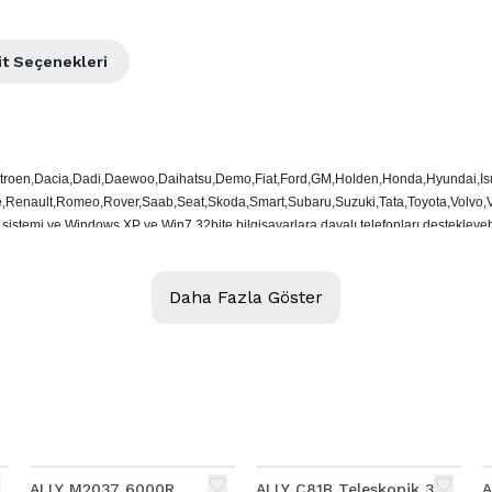
it Seçenekleri
,Citroen,Dacia,Dadi,Daewoo,Daihatsu,Demo,Fiat,Ford,GM,Holden,Honda,Hyundai,Is
e,Renault,Romeo,Rover,Saab,Seat,Skoda,Smart,Subaru,Suzuki,Tata,Toyota,Volv
sistemi ve Windows XP ve Win7 32bite bilgisayarlara dayalı telefonları destekleyebi
Daha Fazla Göster
ollerini destekler.
ows XP ve Win7 32bite bilgisayarlar
%
9
ını gösterir
ALLY M2037 6000R
ALLY C81B Teleskopik 360
A