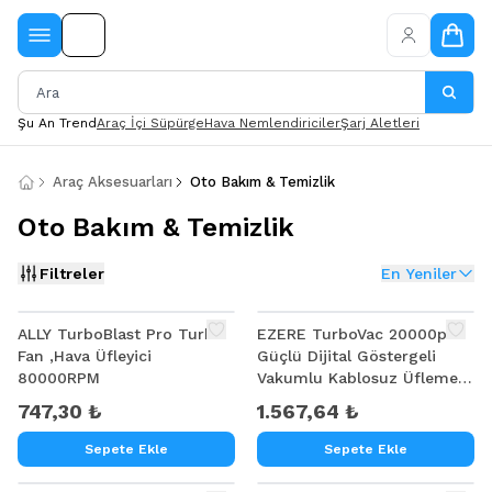
Şu An Trend
Araç İçi Süpürge
Hava Nemlendiriciler
Şarj Aletleri
Araç Aksesuarları
Oto Bakım & Temizlik
Oto Bakım & Temizlik
Filtreler
En Yeniler
ALLY TurboBlast Pro Turbo
EZERE TurboVac 20000pa
Fan ,Hava Üfleyici
Güçlü Dijital Göstergeli
80000RPM
Vakumlu Kablosuz Üflemeli
Mini Araç Süpürgesi
747,30 ₺
1.567,64 ₺
Sepete Ekle
Sepete Ekle