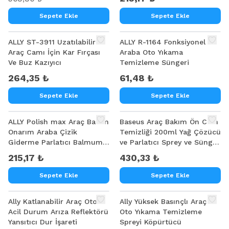
Sepete Ekle
Sepete Ekle
ALLY ST-3911 Uzatılabilir
ALLY R-1164 Fonksiyonel
Araç Camı İçin Kar Fırçası
Araba Oto Yıkama
Ve Buz Kazıyıcı
Temizleme Süngeri
264,35 ₺
61,48 ₺
Sepete Ekle
Sepete Ekle
ALLY Polish max Araç Bakım
Baseus Araç Bakım Ön Cam
Onarım Araba Çizik
Temizliği 200ml Yağ Çözücü
Giderme Parlatıcı Balmumu
ve Parlatıcı Sprey ve Sünger
Araç Parlatma Anti-
Oto Bakım Seti
215,17 ₺
430,33 ₺
Oksidasyo
Sepete Ekle
Sepete Ekle
%
20
Ally Katlanabilir Araç Oto
Ally Yüksek Basınçlı Araç
Acil Durum Arıza Reflektörü
Oto Yıkama Temizleme
Yansıtıcı Dur İşareti
Spreyi Köpürtücü