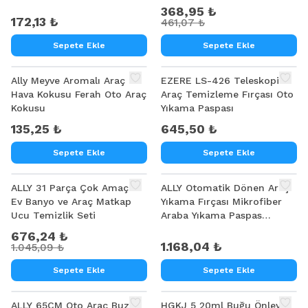
368,95 ₺
172,13 ₺
461,07 ₺
Sepete Ekle
Sepete Ekle
Ally Meyve Aromalı Araç
EZERE LS-426 Teleskopik
Hava Kokusu Ferah Oto Araç
Araç Temizleme Fırçası Oto
Kokusu
Yıkama Paspası
135,25 ₺
645,50 ₺
Sepete Ekle
Sepete Ekle
%
35
ALLY 31 Parça Çok Amaçlı
ALLY Otomatik Dönen Araç
Ev Banyo ve Araç Matkap
Yıkama Fırçası Mikrofiber
Ucu Temizlik Seti
Araba Yıkama Paspas
Sabunluk Set
676,24 ₺
1.168,04 ₺
1.045,09 ₺
Sepete Ekle
Sepete Ekle
ALLY 65CM Oto Araç Buz
HGKJ 5 20ml Buğu Önleyici