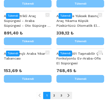
Tükendi
Tükendi
ALLY Elektrikli Araç
Ally 2 Litre Yüksek Basınçlı
Tükendi
Tükendi
Süpürgesi - Araba
Araç Yıkama Köpük
Süpürgesi - Oto Süpürge -
Püskürtücü Otomatik El
Mini Süpürge ST-6675c
Pompası
891,40 ₺
338,12 ₺
Tükendi
Tükendi
ALLY Basınçlı Araba Yıkama
Ally XK-5501 Taşınabilir Çok
Tükendi
Tükendi
Tabancası
Fonksiyonlu Ev-Araba-Ofis
El Süpürgesi
153,69 ₺
768,45 ₺
Tükendi
Tükendi
1
2
3