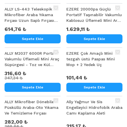
ALLY LS-443 Teleskopik
EZERE 20000pa Güçlü
Mikrofiber Araba Yıkama
Portatif Taşınabilir Vakumlu
Fırçası Uzun Saplı Fırçası
Kablosuz Üflemeli Mini Araç
Oto Mopu
Süpürgesi
614,76 ₺
1.629,11 ₺
Sepete Ekle
Sepete Ekle
%
9
ALLY M2037 6000R Portatif
EZERE Çok Amaçlı Mini
Vakumlu Üflemeli Mini Araç
tezgah üstü Paspas Mini
Süpürgesi - Toz ve Kül
Mop + 2 Yedek Uç
Temizliği
316,60 ₺
101,44 ₺
347,34 ₺
Sepete Ekle
Sepete Ekle
%
24
ALLY Mikrofiber Dönebilen
Ally Yağmur Ve Sis
Püsküllü Araba-Oto Yıkama
Engelleyici Hidrofobik Araba
Ve Temizleme Fırçası
Camı Kaplama Aleti
282,00 ₺
215,17 ₺
368,86 ₺