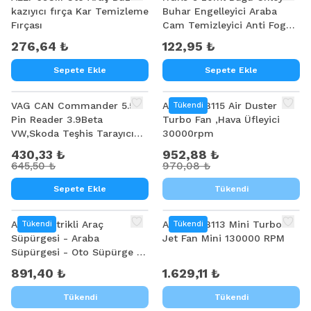
kazıyıcı fırça Kar Temizleme
Buhar Engelleyici Araba
Fırçası
Cam Temizleyici Anti Fog
Agent
276,64 ₺
122,95 ₺
Sepete Ekle
Sepete Ekle
%
33
%
2
VAG CAN Commander 5.5+
ALLY ST-8115 Air Duster
Tükendi
Pin Reader 3.9Beta
Turbo Fan ,Hava Üfleyici
VW,Skoda Teşhis Tarayıcı
30000rpm
Aracı
430,33 ₺
952,88 ₺
645,50 ₺
970,08 ₺
Sepete Ekle
Tükendi
ALLY Elektrikli Araç
ALLY ST-8113 Mini Turbo
Tükendi
Tükendi
Süpürgesi - Araba
Jet Fan Mini 130000 RPM
Süpürgesi - Oto Süpürge -
Mini Süpürge ST-6675c
891,40 ₺
1.629,11 ₺
Tükendi
Tükendi
%
17