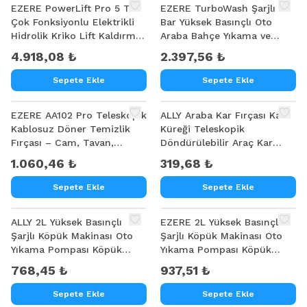
EZERE PowerLift Pro 5 Ton
EZERE TurboWash Şarjlı 60
Çok Fonksiyonlu Elektrikli
Bar Yüksek Basınçlı Oto
Hidrolik Kriko Lift Kaldırma
Araba Bahçe Yıkama ve
/ Kompresör / Bijon Sökme
Temizleme Tabancası
4.918,08 ₺
2.397,56 ₺
/ LED Işık
Makinesi
Sepete Ekle
Sepete Ekle
EZERE AA102 Pro Teleskopik
ALLY Araba Kar Fırçası Kar
Kablosuz Döner Temizlik
Küreği Teleskopik
Fırçası – Cam, Tavan,
Döndürülebilir Araç Kar
Zemin Uyumlu
Fırçası
1.060,46 ₺
319,68 ₺
Sepete Ekle
Sepete Ekle
ALLY 2L Yüksek Basınçlı
EZERE 2L Yüksek Basınçlı
Şarjlı Köpük Makinası Oto
Şarjlı Köpük Makinası Oto
Yıkama Pompası Köpük
Yıkama Pompası Köpük
Püskürtücü
Püskürtücü
768,45 ₺
937,51 ₺
Sepete Ekle
Sepete Ekle