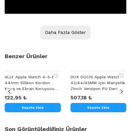
Daha Fazla Göster
Benzer Ürünler
ALLY Apple Watch 4-5-6
DUX DUCIS Apple Watch
44mm Silikon Kordon
42/44/45MM için Manyetik
Mijobs Xiaomi Mi Band 4 Pu Deri Kayış Kordon
Kayış ve Ekran Koruyucu
Zincir Versiyon PU Deri
Kılıf
Kayış Kordon
122,95 ₺
507,18 ₺
Sepete Ekle
Sepete Ekle
Son Görüntülediğiniz Ürünler