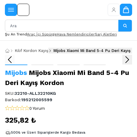
Şu An Trend
Araç İçi Süpürge
Hava Nemlendiriciler
Şarj Aletleri
Kılıf Kordon Kayış
Mijobs Xiaomi Mi Band 5-4 Pu Deri Ka
Mijobs
Mijobs Xiaomi Mi Band 5-4 Pu
Deri Kayış Kordon
SKU
:
32210-ALL32210KG
Barkod
:
195212005599
0 Yorum
325,82 ₺
500₺ ve Üzeri Siparişlerde Kargo Bedava