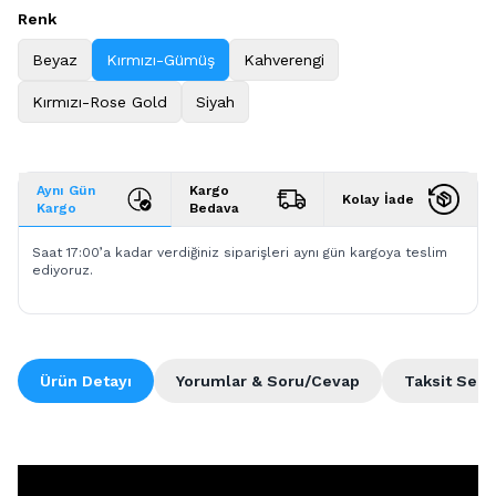
Renk
Beyaz
Kırmızı-Gümüş
Kahverengi
Kırmızı-Rose Gold
Siyah
Aynı Gün
Kargo
Kolay İade
Kargo
Bedava
Saat 17:00’a kadar verdiğiniz siparişleri aynı gün kargoya teslim
ediyoruz.
Ürün Detayı
Yorumlar & Soru/Cevap
Taksit Seçe