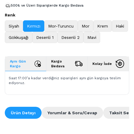
500₺ ve Üzeri Siparişlerde Kargo Bedava
Renk
Siyah
Kırmızı
Mor-Turuncu
Mor
Krem
Haki
Gökkuşağı
Desenli 1
Desenli 2
Mavi
Aynı Gün
Kargo
Kolay İade
Kargo
Bedava
Saat 17:00’a kadar verdiğiniz siparişleri aynı gün kargoya teslim
ediyoruz.
Ürün Detayı
Yorumlar & Soru/Cevap
Taksit Seçe