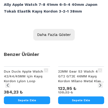
Ally Apple Watch 7-8 41mm 6-5-4 40mm Japon
Tokalı Elastik Kayış Kordon 3-2-1 38mm
Daha Fazla Göster
Benzer Ürünler
%
11
Dux Ducis Apple Watch
22MM Gear S3 Watch 4 -
42/44/45MM için Kayış
GT2 GT2E 46MM Kayış
Kordon Lylon Loop
Kordon Milano Metal Klasik
Kopça
122,95 ₺
384,23 ₺
138,32 ₺
Sepete Ekle
Sepete Ekle