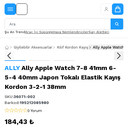
Şu An Trend
Araç İçi Süpürge
Hava Nemlendiriciler
Şarj Aletleri
Giyilebilir Aksesuarlar
Kılıf Kordon Kayış
Ally Apple Watch 
ALLY
Ally Apple Watch 7-8 41mm 6-
5-4 40mm Japon Tokalı Elastik Kayış
Kordon 3-2-1 38mm
SKU
:
36071-002
Barkod
:
195212085980
0 Yorum
184,43 ₺