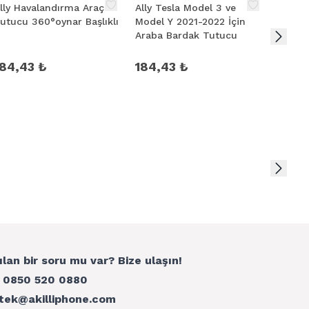
lly Havalandırma Araç
Ally Tesla Model 3 ve
Ally 2i
utucu 360°oynar Başlıklı
Model Y 2021-2022 İçin
İçi Ba
Araba Bardak Tutucu
Tutuc
184,43 ₺
184,43 ₺
461,
ılan bir soru mu var? Bize ulaşın!
:
0850 520 0880
tek@akilliphone.com