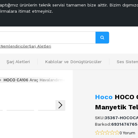
aptığımız ürünlerin teknik servisi tamamen bize aittir. Bizim dışımız
firmalara itimat etmeyiniz.
 Nemlendiriciler
Şarj Aletleri
Şarj Aletleri
Kablolar ve Dönüştürücüler
Ses Sistem
HOCO CA106 Araç Havalandırma Bölmesi Manyetik Telefon Tutucu
Hoco
HOCO C
Manyetik Te
SKU
:
35367-HOCOCA
Barkod
:
6931474765
0 Yorum