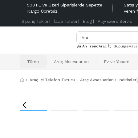
500TL ve Üzeri Siparişlerde Sepette
Satış y
Kargo Ücretsiz
veren 
Sipariş Takibi |
İade Talebi |
Blog |
Ally/Ezere Servis |
Şu An Trend
Araç İçi Süpürge
Hava
Tümü
Araç Aksesuarları
Ev ve Yaşam
Araç İçi Telefon Tutucu
Araç Aksesuarları
indirimler