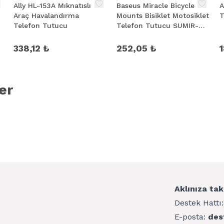
Ally HL-153A Mıknatıslı
Baseus Miracle Bicycle
A
Araç Havalandırma
Mounts Bisiklet Motosiklet
T
Telefon Tutucu
Telefon Tutucu SUMIR-
BY01
338,12 ₺
252,05 ₺
er
Aklınıza tak
Destek Hattı
E-posta:
des