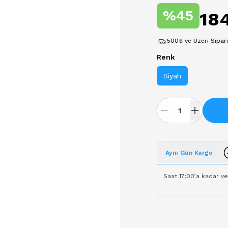
%
45
18
500₺ ve Üzeri Sipar
Renk
Siyah
Aynı Gün Kargo
Saat 17:00’a kadar ve