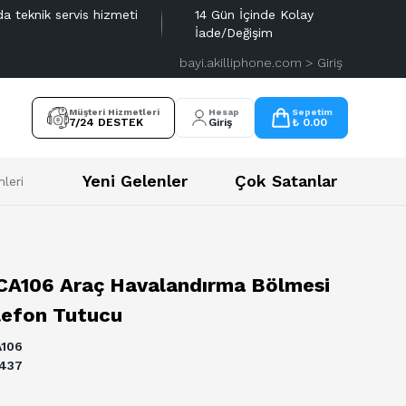
da teknik servis hizmeti
14 Gün İçinde Kolay
İade/Değişim
bayi.akilliphone.com > Giriş
Müşteri Hizmetleri
Hesap
Sepetim
7/24 DESTEK
Giriş
₺ 0.00
Yeni Gelenler
Çok Satanlar
leri
A106 Araç Havalandırma Bölmesi
lefon Tutucu
106
437