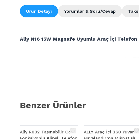
Ürün Detayı
Yorumlar & Soru/Cevap
Taks
Ally N16 15W Magsafe Uyumlu Araç İçi Telefon
Benzer Ürünler
Ally R002 Taşınabilir Çok
ALLY Araç İçi 360 Yuvarla
Fonksiyonlu Klipsli Telefon
Havalandırma Mıknatıslı