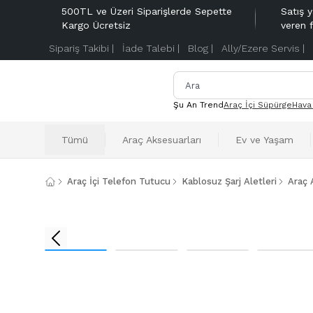
500TL ve Üzeri Siparişlerde Sepette
Satış y
Kargo Ücretsiz
veren 
Sipariş Takibi |
İade Talebi |
Blog |
Ally/Ezere Servis |
Şu An Trend
Araç İçi Süpürge
Hava
Tümü
Araç Aksesuarları
Ev ve Yaşam
Araç İçi Telefon Tutucu
Kablosuz Şarj Aletleri
Araç 