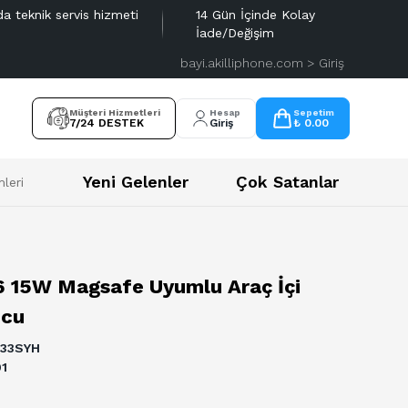
da teknik servis hizmeti
14 Gün İçinde Kolay
İade/Değişim
bayi.akilliphone.com > Giriş
Müşteri Hizmetleri
Hesap
Sepetim
7/24 DESTEK
Giriş
₺ 0.00
Yeni Gelenler
Çok Satanlar
leri
6 15W Magsafe Uyumlu Araç İçi
ucu
933SYH
91