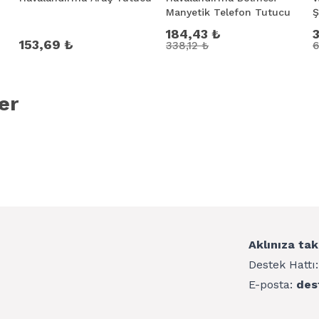
Manyetik Telefon Tutucu
Ş
184,43 ₺
153,69 ₺
338,12 ₺
6
er
Aklınıza tak
Destek Hattı
E-posta:
des