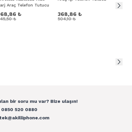
arj Araç Telefon Tutucu
Big S
368,86 ₺
368,86 ₺
141,3
45,50 ₺
504,10 ₺
ılan bir soru mu var? Bize ulaşın!
:
0850 520 0880
tek@akilliphone.com