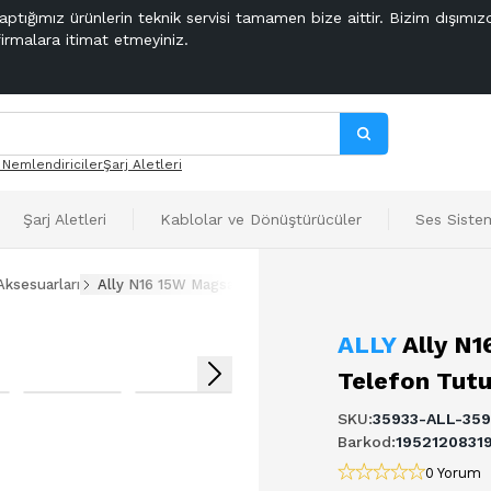
aptığımız ürünlerin teknik servisi tamamen bize aittir. Bizim dışımız
firmalara itimat etmeyiniz.
 Nemlendiriciler
Şarj Aletleri
Şarj Aletleri
Kablolar ve Dönüştürücüler
Ses Sistem
Aksesuarları
Ally N16 15W Magsafe Uyumlu Araç İçi Telefon Tutucu
ALLY
Ally N1
Telefon Tut
SKU
:
35933-ALL-35
Barkod
:
1952120831
0 Yorum