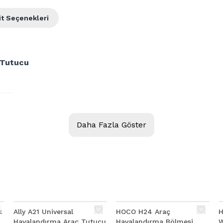
it Seçenekleri
 Tutucu
Daha Fazla Göster
%
45
k
Ally A21 Universal
HOCO H24 Araç
H
Havalandırma Araç Tutucu
Havalandırma Bölmesi
W