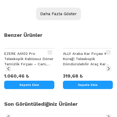
Daha Fazla Göster
Benzer Ürünler
EZERE LS-426 Teleskopik Araç Temizleme Fırçası Oto
Yıkama Paspası
EZERE AA102 Pro
ALLY Araba Kar Fırçası Kar
Teleskopik Araç Temizleme Fırçası Oto Yıkama
Teleskopik Kablosuz Döner
Küreği Teleskopik
Temizlik Fırçası – Cam,
Döndürülebilir Araç Kar
Paspası ultra yumuşak kıllara sahiptir.
Tavan, Zemin Uyumlu
Fırçası
Ultra yumuşak şönil kıllar sayesinde aracınızı asla
1.060,46 ₺
319,68 ₺
çizmez, hassas temizlik sunar.
Sepete Ekle
Sepete Ekle
Hem ıslak hem kuru kullanım için uygundur.
Ayarlanabilir sapı sayesinde aracınızın her köşesini
detaylıca temizleyebilirsiniz.
Son Görüntülediğiniz Ürünler
Çok yönlü temizleme fırçası ile yalnızca araç değil ev
temizliği için de uygundur.