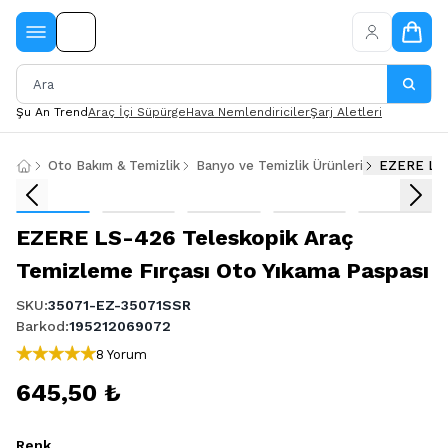
Şu An Trend
Araç İçi Süpürge
Hava Nemlendiriciler
Şarj Aletleri
Oto Bakım & Temizlik
Banyo ve Temizlik Ürünleri
EZERE LS-4
EZERE LS-426 Teleskopik Araç
Temizleme Fırçası Oto Yıkama Paspası
SKU
:
35071-EZ-35071SSR
Barkod
:
195212069072
8 Yorum
645,50 ₺
Renk