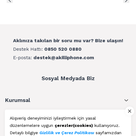
Çıkartılabilen paspas özelliği sayesinde kolayca
yıkanabilir.
70 dereceye kadar eğilebilen tasarıma sahiptir.
Malzeme: alüminyum alaşım, şönil
Aklınıza takılan bir soru mu var? Bize ulaşın!
Fırça: 27x15cm
Destek Hattı:
0850 520 0880
Kol uzunluğu: 50-102cm (ayarlanabilir)
E-posta:
destek@akilliphone.com
Net ağırlık: yaklaşık 485g
Paket İçeriği:
1 x EZERE LS-426 Teleskopik Araç Temizleme Fırçası
Sosyal Medyada Biz
Oto Yıkama Paspası
Kurumsal
Müşteri Hizmetleri
Alışveriş deneyiminizi iyileştirmek için yasal
düzenlemelere uygun
çerezler(cookies)
kullanıyoruz.
Üyelik
Detaylı bilgiye
Gizlilik ve Çerez Politikası
sayfamızdan