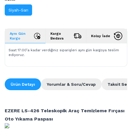
Siyah-Sarı
Aynı Gün
Kargo
Kolay İade
Kargo
Bedava
Saat 17:00’a kadar verdiğiniz siparişleri aynı gün kargoya teslim
ediyoruz.
Ürün Detayı
Yorumlar & Soru/Cevap
Taksit Seçe
EZERE LS-426 Teleskopik Araç Temizleme Fırçası
Oto Yıkama Paspası