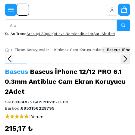
Şu An Trend
Araç İçi Süpürge
Hava Nemlendiriciler
Şarj Aletleri
Ekran Koruyucular
Kırılmaz Cam Koruyucular
Baseus İPhone
Baseus
Baseus İPhone 12/12 PRO 6.1
0.3mm Antiblue Cam Ekran Koruyucu
2Adet
SKU
:
33349-SGAPIPH61P-LF02
Barkod
:
6953156228795
1 Yorum
215,17 ₺