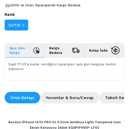
500₺ ve Üzeri Siparişlerde Kargo Bedava
Renk
Şeffaf 2
Aynı Gün
Kargo
Kolay İade
Kargo
Bedava
Saat 17:00’a kadar verdiğiniz siparişleri aynı gün kargoya teslim
ediyoruz.
Ürün Detayı
Yorumlar & Soru/Cevap
Taksit Seçe
Baseus İPhone 12/12 PRO 6.1 0.3mm Antiblue Light Tempered Cam
Ekran Koruyucu 2Adet​ SGAPIPH61P-LF02