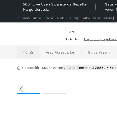
500TL ve Üzeri Siparişlerde Sepette
Satış y
Kargo Ücretsiz
veren 
Sipariş Takibi |
İade Talebi |
Blog |
Ally/Ezere Servis |
Şu An Trend
Araç İçi Süpürge
Hava
Tümü
Araç Aksesuarları
Ev ve Yaşam
Hoparlör Buzzer Anten
Asus Zenfone 3 Ze552 5.5inc 