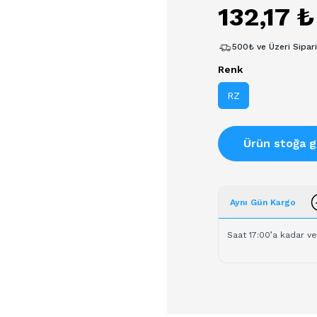
132,17 ₺
500₺ ve Üzeri Sipar
Renk
RZ
Ürün stoğa g
Aynı Gün Kargo
Saat 17:00’a kadar ve