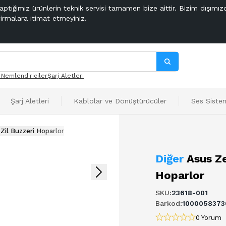
aptığımız ürünlerin teknik servisi tamamen bize aittir. Bizim dışımız
firmalara itimat etmeyiniz.
 Nemlendiriciler
Şarj Aletleri
Şarj Aletleri
Kablolar ve Dönüştürücüler
Ses Sistem
Zil Buzzeri Hoparlor
Diğer
Asus Ze
Hoparlor
SKU
:
23618-001
Barkod
:
1000058373
0 Yorum