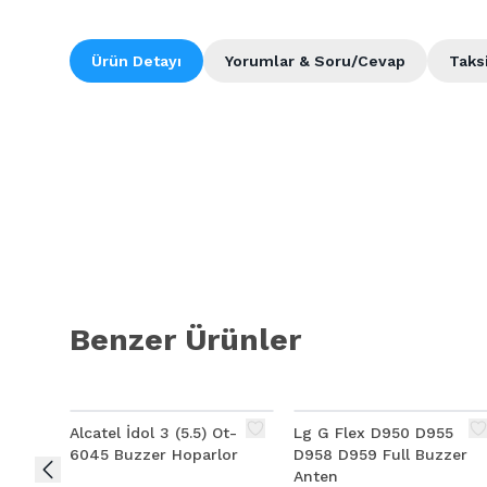
Ürün Detayı
Yorumlar & Soru/Cevap
Taks
Benzer Ürünler
Alcatel İdol 3 (5.5) Ot-
Lg G Flex D950 D955
6045 Buzzer Hoparlor
D958 D959 Full Buzzer
Anten