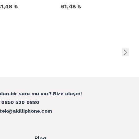
61,48 ₺
61,48 ₺
ılan bir soru mu var? Bize ulaşın!
:
0850 520 0880
tek@akilliphone.com
Blog