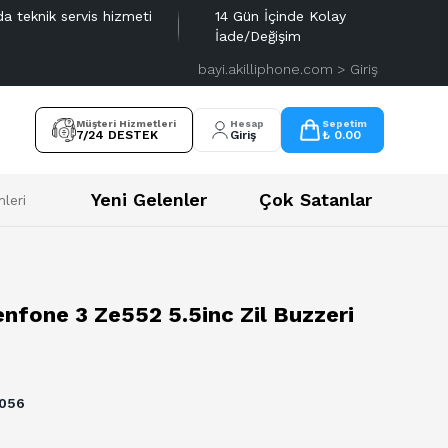
da teknik servis hizmeti
14 Gün İçinde Kolay
İade/Değişim
bayi.akilliphone.com > Giriş
Müşteri Hizmetleri
Hesap
Sepetim
7/24 DESTEK
Giriş
₺ 0.00
Yeni Gelenler
Çok Satanlar
leri
nfone 3 Ze552 5.5inc Zil Buzzeri
056