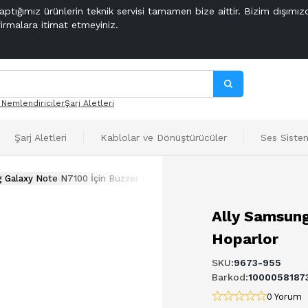
aptığımız ürünlerin teknik servisi tamamen bize aittir. Bizim dışımız
firmalara itimat etmeyiniz.
 Nemlendiriciler
Şarj Aletleri
Şarj Aletleri
Kablolar ve Dönüştürücüler
Ses Sistem
 Galaxy Note N7100 İçin Buzzer Hoparlor
Ally Samsung
Hoparlor
SKU
:
9673-955
Barkod
:
1000058187
0 Yorum