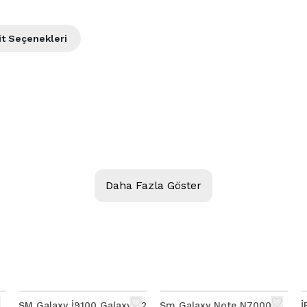
it Seçenekleri
Daha Fazla Göster
SM Galaxy İ9100 Galaxy S2
Sm Galaxy Note N7000