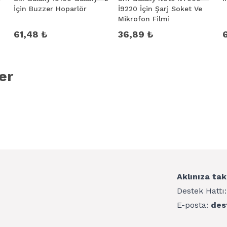
İçin Buzzer Hoparlör
İ9220 İçin Şarj Soket Ve
Mikrofon Filmi
61,48 ₺
36,89 ₺
er
Aklınıza tak
Destek Hattı
E-posta:
des