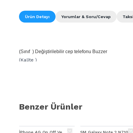
Ürün Detayı
Yorumlar & Soru/Cevap
Taks
(Sınıf ) Değiştirilebilir cep telefonu Buzzer
(Kalite )
Uyumlu olduğu modeler
Ally Galaxy Note II N7100 Buzzer
Benzer Ürünler
İPhone 4G On Off Ve
SM Galaxy Note 2 N7100