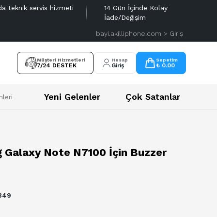
da teknik servis hizmeti
14 Gün İçinde Kolay
İade/Değişim
bayi.akilliphone.com > Giriş
Müşteri Hizmetleri
Hesap
Sepetim
7/24 DESTEK
Giriş
₺ 0.00
Yeni Gelenler
Çok Satanlar
leri
 Galaxy Note N7100 İçin Buzzer
349