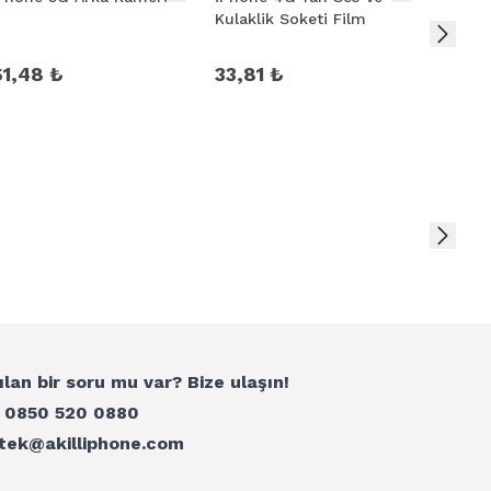
Kulaklik Soketi Film
Okuyu
61,48 ₺
33,81 ₺
36,8
ılan bir soru mu var? Bize ulaşın!
:
0850 520 0880
tek@akilliphone.com