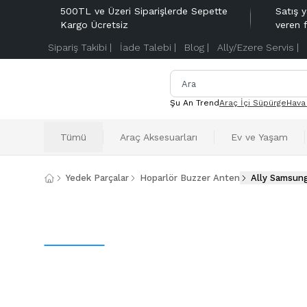
500TL ve Üzeri Siparişlerde Sepette
Satış y
Kargo Ücretsiz
veren 
Sipariş Takibi |
İade Talebi |
Blog |
Ally/Ezere Servis |
Şu An Trend
Araç İçi Süpürge
Hava
Tümü
Araç Aksesuarları
Ev ve Yaşam
Yedek Parçalar
Hoparlör Buzzer Anten
Ally Samsung