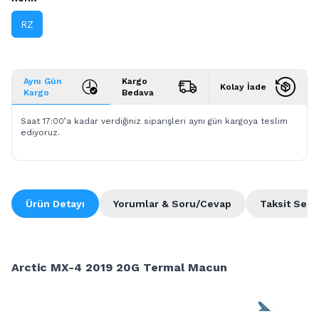
RZ
Aynı Gün
Kargo
Kolay İade
Kargo
Bedava
Saat 17:00’a kadar verdiğiniz siparişleri aynı gün kargoya teslim
ediyoruz.
Ürün Detayı
Yorumlar & Soru/Cevap
Taksit Seçe
Arctic MX-4 2019 20G Termal Macun