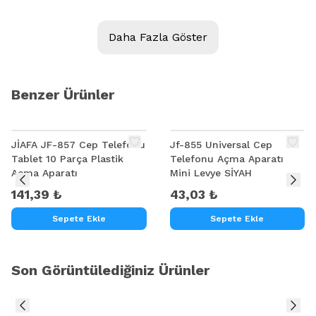
Daha Fazla Göster
Benzer Ürünler
JİAFA JF-857 Cep Telefonu
Jf-855 Universal Cep
Tablet 10 Parça Plastik
Telefonu Açma Aparatı
Açma Aparatı
Mini Levye SİYAH
141,39 ₺
43,03 ₺
Sepete Ekle
Sepete Ekle
Arctic MX-4 2019 20G Termal Macun
Son Görüntülediğiniz Ürünler
Optimize edilmiş ambalaj kaynakları korurARCTIC'de
kaynakların sürdürülebilir kullanımı bizim için gerçekten
önemli. Bu nedenle, MX-4'ün ambalajını CO2 Ayak İzini en aza
indirgemek için güncelledik.Termal bileşiğimizin pratik, geri