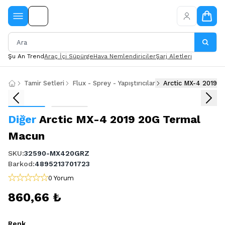
Şu An Trend
Araç İçi Süpürge
Hava Nemlendiriciler
Şarj Aletleri
Tamir Setleri
Flux - Sprey - Yapıştırıcılar
Arctic MX-4 2019 
Diğer
Arctic MX-4 2019 20G Termal
Macun
SKU
:
32590-MX420GRZ
Barkod
:
4895213701723
0 Yorum
860,66 ₺
Renk