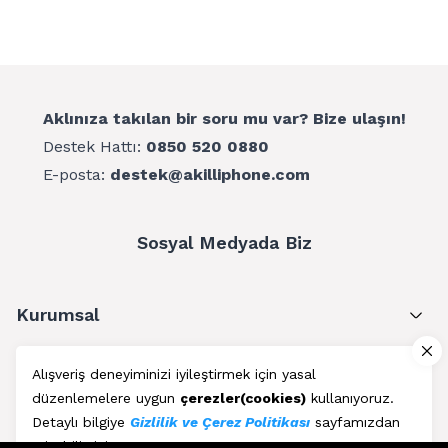
dönüştürülebilir paketleme çantası, ambalaj malzemelerinin
çevresel etkilerini yaklaşık% 40 oranında azaltmamıza ve
böylece kaynaklardan tasarruf etmemize yardımcı olmaktadır.
Aklınıza takılan bir soru mu var? Bize ulaşın!
Destek Hattı:
0850 520 0880
E-posta:
destek@akilliphone.com
Sosyal Medyada Biz
Kurumsal
Müşteri Hizmetleri
Alışveriş deneyiminizi iyileştirmek için yasal
düzenlemelere uygun
çerezler(cookies)
kullanıyoruz.
Üyelik
Detaylı bilgiye
Gizlilik ve Çerez Politikası
sayfamızdan
erişebilirsiniz.