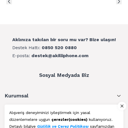
Aklınıza takılan bir soru mu var? Bize ulaşın!
Destek Hattı:
0850 520 0880
E-posta:
destek@akilliphone.com
Sosyal Medyada Biz
Kurumsal
Müşteri Hizmetleri
Alışveriş deneyiminizi iyileştirmek için yasal
düzenlemelere uygun
çerezler(cookies)
kullanıyoruz.
Üyelik
Detaylı bilgiye
Gizlilik ve Çerez Politikası
sayfamızdan