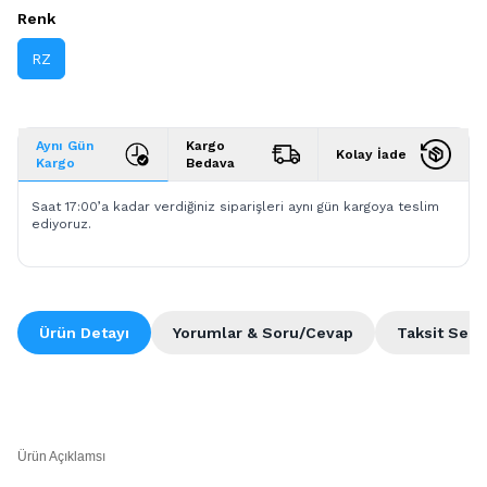
Renk
RZ
Aynı Gün
Kargo
Kolay İade
Kargo
Bedava
Saat 17:00’a kadar verdiğiniz siparişleri aynı gün kargoya teslim
ediyoruz.
Ürün Detayı
Yorumlar & Soru/Cevap
Taksit Seçe
Ürün Açıklamsı