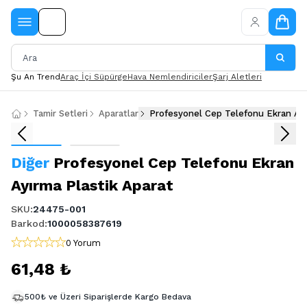
Şu An Trend
Araç İçi Süpürge
Hava Nemlendiriciler
Şarj Aletleri
Tamir Setleri
Aparatlar
Profesyonel Cep Telefonu Ekran Ayı
Diğer
Profesyonel Cep Telefonu Ekran
Ayırma Plastik Aparat
SKU
:
24475-001
Barkod
:
1000058387619
0 Yorum
61,48 ₺
500₺ ve Üzeri Siparişlerde Kargo Bedava