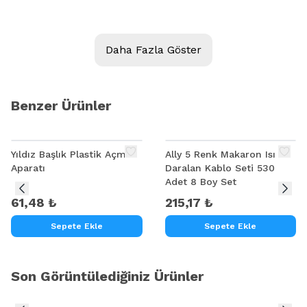
Sınıf: Cep Telefonu Tamir Seti
Kalite: A++
Daha Fazla Göster
Marka: ALLY
Benzer Ürünler
Ürün Açıklamsı
PROFESYONEL CEP TELEFONU EKRAN AYIRMA PLASTİK APARAT
Bayilik için Lutfen bizimle irtibat Kurun
Yıldız Başlık Plastik Açma
Ally 5 Renk Makaron Isı İle
Aparatı
Daralan Kablo Seti 530
Adet 8 Boy Set
61,48 ₺
215,17 ₺
Sepete Ekle
Sepete Ekle
Son Görüntülediğiniz Ürünler