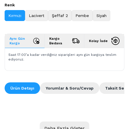
Renk
Kırmızı
Lacivert
Şeffaf 2
Pembe
Siyah
Aynı Gün
Kargo
Kolay İade
Kargo
Bedava
Saat 17:00’a kadar verdiğiniz siparişleri aynı gün kargoya teslim
ediyoruz.
Ürün Detayı
Yorumlar & Soru/Cevap
Taksit Seçe
Daha Fazla Göster