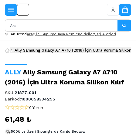
Şu An Trend
Araç İçi Süpürge
Hava Nemlendiriciler
Şarj Aletleri
Ally Samsung Galaxy A7 A710 (2016) İçin Ultra Koruma 
ALLY
Ally Samsung Galaxy A7 A710
(2016) İçin Ultra Koruma Silikon Kılıf
SKU
:
21877-001
Barkod
:
1000058334255
0 Yorum
61,48 ₺
500₺ ve Üzeri Siparişlerde Kargo Bedava