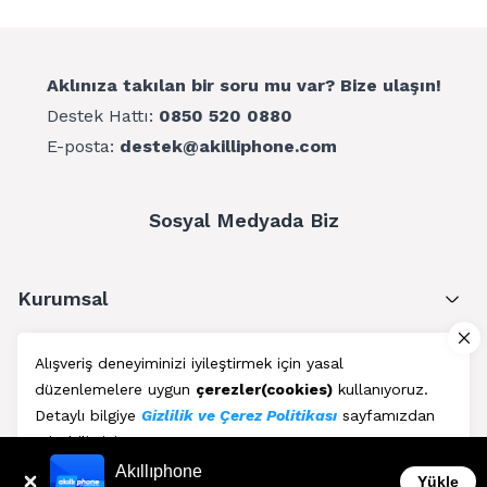
Aklınıza takılan bir soru mu var? Bize ulaşın!
Destek Hattı:
0850 520 0880
E-posta:
destek@akilliphone.com
Sosyal Medyada Biz
Kurumsal
Müşteri Hizmetleri
Alışveriş deneyiminizi iyileştirmek için yasal
düzenlemelere uygun
çerezler(cookies)
kullanıyoruz.
Üyelik
Detaylı bilgiye
Gizlilik ve Çerez Politikası
sayfamızdan
erişebilirsiniz.
Blog
Akıllıphone
Kabul Et
Yükle