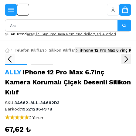
Şu An Trend
Araç İçi Süpürge
Hava Nemlendiriciler
Şarj Aletleri
Telefon Kılıfları
Silikon Kılıflar
iPhone 12 Pro Max 6.7inç Kame
ALLY
iPhone 12 Pro Max 6.7inç
Kamera Korumalı Çiçek Desenli Silikon
Kılıf
SKU
:
34662-ALL-34662D3
Barkod
:
195212064978
2 Yorum
67,62 ₺