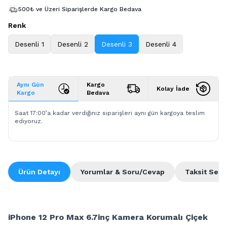
500₺ ve Üzeri Siparişlerde Kargo Bedava
Renk
Desenli 1
Desenli 2
Desenli 3
Desenli 4
Aynı Gün
Kargo
Kolay İade
Kargo
Bedava
Saat 17:00’a kadar verdiğiniz siparişleri aynı gün kargoya teslim
ediyoruz.
Ürün Detayı
Yorumlar & Soru/Cevap
Taksit Seçe
iPhone 12 Pro Max 6.7inç Kamera Korumalı Çiçek