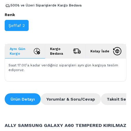
500₺ ve Üzeri Siparişlerde Kargo Bedava
Renk
Şeffaf 2
Aynı Gün
Kargo
Kolay İade
Kargo
Bedava
Saat 17:00’a kadar verdiğiniz siparişleri aynı gün kargoya teslim
ediyoruz.
Ürün Detayı
Yorumlar & Soru/Cevap
Taksit Seçe
ALLY SAMSUNG GALAXY A60 TEMPERED KIRILMAZ