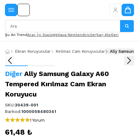
Şu An Trend
Araç İçi Süpürge
Hava Nemlendiriciler
Şarj Aletleri
Ekran Koruyucular
Kırılmaz Cam Koruyucular
Ally Samsung 
Diğer
Ally Samsung Galaxy A60
Tempered Kırılmaz Cam Ekran
Koruyucu
SKU
:
30439-001
Barkod
:
1000058480341
1 Yorum
61,48 ₺