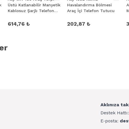
k
Üstü Katlanabilir Manyetik
Havalandırma Bölmesi
A
Kablosuz Şarjlı Telefon
Araç İçi Telefon Tutucu
M
Tutucu
614,76 ₺
202,87 ₺
er
Aklınıza tak
Destek Hattı
E-posta:
des