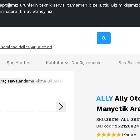
aptığımız ürünlerin teknik servisi tamamen bize aittir. Bizim dışımız
firmalara itimat etmeyiniz.
 Nemlendiriciler
Şarj Aletleri
Şarj Aletleri
Kablolar ve Dönüştürücüler
Ses Sistem
Araç Havalandırma Klima Bölmesi Manyetik Araç içi Telefon Tutucu
ALLY
Ally Ot
Manyetik Ara
SKU
:
36316-ALL-363
Barkod
:
1952120824
1 Yorum