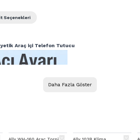
it Seçenekleri
yetik Araç içi Telefon Tutucu
Daha Fazla Göster
Ally WH-160 Araç Torpido
Ally 103B Klima
A