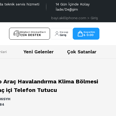
da teknik servis hizmeti
14 Gün İçinde Kolay
İade/Değişim
bayi.akilliphone.com > Giriş
Müşteri Hizmetleri
Hesap
Sepetim
7/24 DESTEK
Giriş
₺ 0.00
Yeni Gelenler
Çok Satanlar
leri
o Araç Havalandırma Klima Bölmesi
ç içi Telefon Tutucu
16SYH
84