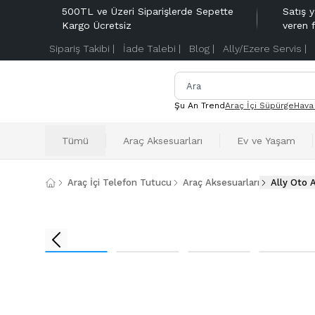
500TL ve Üzeri Siparişlerde Sepette
Satış y
Kargo Ücretsiz
veren 
Sipariş Takibi |
İade Talebi |
Blog |
Ally/Ezere Servis |
Şu An Trend
Araç İçi Süpürge
Hava
Tümü
Araç Aksesuarları
Ev ve Yaşam
Araç İçi Telefon Tutucu
Araç Aksesuarları
Ally Oto 