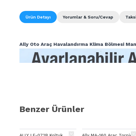
Ürün Detayı
Yorumlar & Soru/Cevap
Taks
Ally Oto Araç Havalandırma Klima Bölmesi Man
Benzer Ürünler
ALLY LF-072B Koltuk
Ally MA-160 Araç Torpido