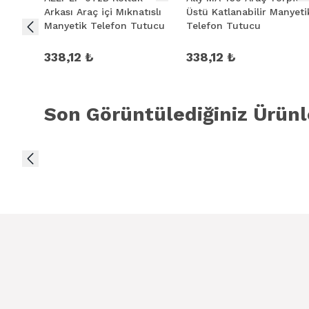
Arkası Araç içi Mıknatıslı
Üstü Katlanabilir Manyeti
Manyetik Telefon Tutucu
Telefon Tutucu
338,12 ₺
338,12 ₺
Son Görüntülediğiniz Ürünl