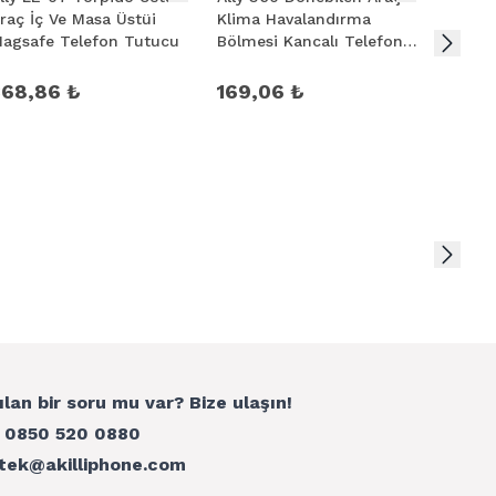
raç İç Ve Masa Üstüi
Klima Havalandırma
Vakum
agsafe Telefon Tutucu
Bölmesi Kancalı Telefon
Tutuc
Tutucu
Magsa
368,86 ₺
169,06 ₺
983,
ılan bir soru mu var? Bize ulaşın!
:
0850 520 0880
tek@akilliphone.com