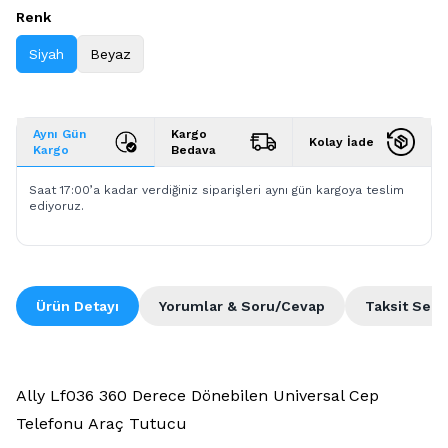
Renk
Siyah
Beyaz
Aynı Gün
Kargo
Kolay İade
Kargo
Bedava
Saat 17:00’a kadar verdiğiniz siparişleri aynı gün kargoya teslim
ediyoruz.
Ürün Detayı
Yorumlar & Soru/Cevap
Taksit Seçe
Ally Lf036 360 Derece Dönebilen Universal Cep
Telefonu Araç Tutucu