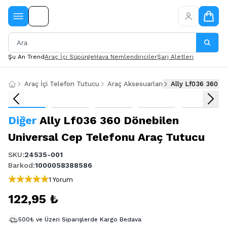
Şu An Trend
Araç İçi Süpürge
Hava Nemlendiriciler
Şarj Aletleri
Araç İçi Telefon Tutucu
Araç Aksesuarları
Ally Lf036 360 D
Diğer
Ally Lf036 360 Dönebilen
Universal Cep Telefonu Araç Tutucu
SKU
:
24535-001
Barkod
:
1000058388586
1 Yorum
122,95 ₺
500₺ ve Üzeri Siparişlerde Kargo Bedava