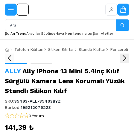
Şu An Trend
Araç İçi Süpürge
Hava Nemlendiriciler
Şarj Aletleri
Telefon Kılıfları
Silikon Kılıflar
Standlı Kılıflar
Pencereli Kıl
ALLY
Ally iPhone 13 Mini 5.4inç Kılıf
Sürgülü Kamera Lens Korumalı Yüzük
Standlı Silikon Kılıf
SKU
:
35493-ALL-35493BYZ
Barkod
:
195212076223
0 Yorum
141,39 ₺