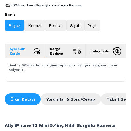
500₺ ve Üzeri Siparişlerde Kargo Bedava
Renk
Beyaz
Kırmızı
Pembe
Siyah
Yeşil
Aynı Gün
Kargo
Kolay İade
Kargo
Bedava
Saat 17:00’a kadar verdiğiniz siparişleri aynı gün kargoya teslim
ediyoruz.
Ürün Detayı
Yorumlar & Soru/Cevap
Taksit Seçe
Ally iPhone 13 Mini 5.4inç Kılıf Sürgülü Kamera