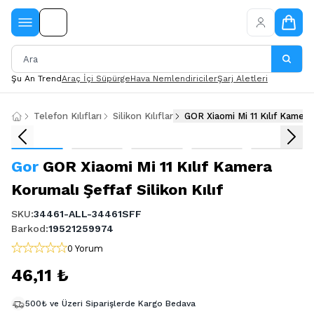
Şu An Trend
Araç İçi Süpürge
Hava Nemlendiriciler
Şarj Aletleri
Telefon Kılıfları
Silikon Kılıflar
GOR Xiaomi Mi 11 Kılıf Kamera 
Gor
GOR Xiaomi Mi 11 Kılıf Kamera
Korumalı Şeffaf Silikon Kılıf
SKU
:
34461-ALL-34461SFF
Barkod
:
19521259974
0 Yorum
46,11 ₺
500₺ ve Üzeri Siparişlerde Kargo Bedava