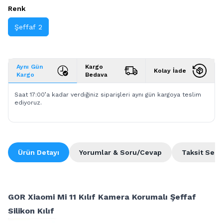
Renk
Şeffaf 2
Aynı Gün
Kargo
Kolay İade
Kargo
Bedava
Saat 17:00’a kadar verdiğiniz siparişleri aynı gün kargoya teslim
ediyoruz.
Ürün Detayı
Yorumlar & Soru/Cevap
Taksit Seçe
GOR Xiaomi Mi 11 Kılıf Kamera Korumalı Şeffaf
Silikon Kılıf