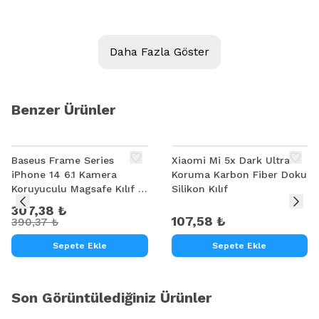
Daha Fazla Göster
Benzer Ürünler
%
21
Baseus Frame Series
Xiaomi Mi 5x Dark Ultra
iPhone 14 6.1 Kamera
Koruma Karbon Fiber Doku
Koruyuculu Magsafe Kılıf +
Silikon Kılıf
Tempered Ekran Koruyucu
307,38 ₺
Set
107,58 ₺
390,37 ₺
Sepete Ekle
Sepete Ekle
Son Görüntülediğiniz Ürünler