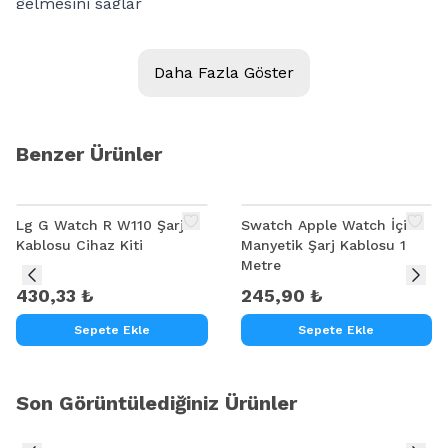
gelmesini sağlar
Güç koruması: Akıllı saatinizin batarya ömrünü
uzatır.
Daha Fazla Göster
Kompakt ve hafif Tasarım: Seyahat veya günlük
kullanım için idealdir.
Paket dahil: 1 x Şarj Yuvası, 1 x Mikro USB Kablosu,
Benzer Ürünler
Lg G Watch R W110 Şarj
Swatch Apple Watch İçin
Kablosu Cihaz Kiti
Manyetik Şarj Kablosu 1
Metre
430,33 ₺
245,90 ₺
Sepete Ekle
Sepete Ekle
Son Görüntülediğiniz Ürünler