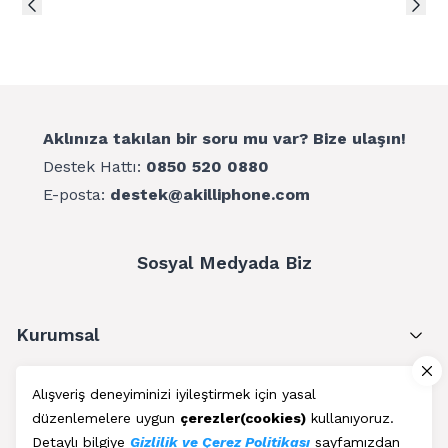
Aklınıza takılan bir soru mu var? Bize ulaşın!
Destek Hattı:
0850 520 0880
E-posta:
destek@akilliphone.com
Sosyal Medyada Biz
Kurumsal
Müşteri Hizmetleri
Alışveriş deneyiminizi iyileştirmek için yasal
düzenlemelere uygun
çerezler(cookies)
kullanıyoruz.
Üyelik
Detaylı bilgiye
Gizlilik ve Çerez Politikası
sayfamızdan