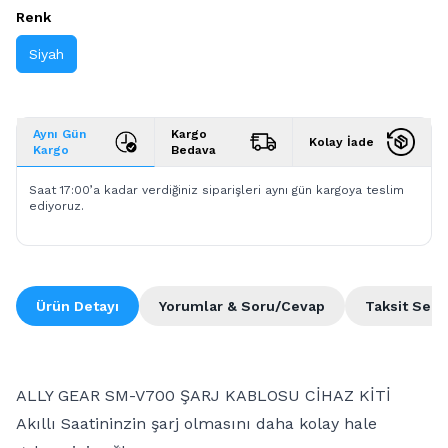
Renk
Siyah
Aynı Gün
Kargo
Kolay İade
Kargo
Bedava
Saat 17:00’a kadar verdiğiniz siparişleri aynı gün kargoya teslim
ediyoruz.
Ürün Detayı
Yorumlar & Soru/Cevap
Taksit Seçe
ALLY GEAR SM-V700 ŞARJ KABLOSU CİHAZ KİTİ
Akıllı Saatininzin şarj olmasını daha kolay hale