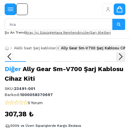
Şu An Trend
Araç İçi Süpürge
Hava Nemlendiriciler
Şarj Aletleri
Akıllı Saat Şarj kabloları
Ally Gear Sm-V700 Şarj Kablosu Cihaz
Diğer
Ally Gear Sm-V700 Şarj Kablosu
Cihaz Kiti
SKU
:
23491-001
Barkod
:
1000058370697
0 Yorum
307,38 ₺
500₺ ve Üzeri Siparişlerde Kargo Bedava