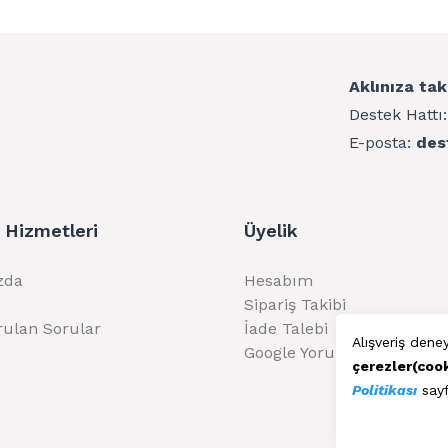
Aklınıza tak
Destek Hattı
E-posta:
des
 Hizmetleri
Üyelik
zda
Hesabım
Sipariş Takibi
rulan Sorular
İade Talebi
Alışveriş dene
Google Yorumlarımız
çerezler(coo
Politikası
sayf