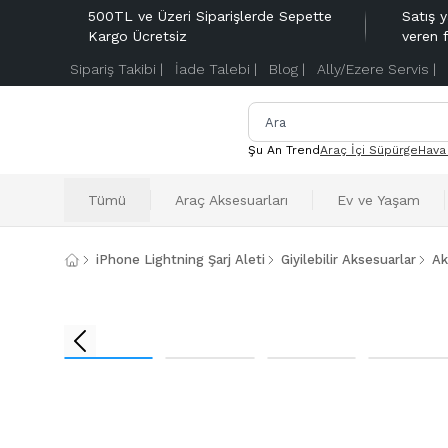
500TL ve Üzeri Siparişlerde Sepette
Satış y
Kargo Ücretsiz
veren 
Sipariş Takibi |
İade Talebi |
Blog |
Ally/Ezere Servis |
Şu An Trend
Araç İçi Süpürge
Hava
Tümü
Araç Aksesuarları
Ev ve Yaşam
iPhone Lightning Şarj Aleti
Giyilebilir Aksesuarlar
Ak