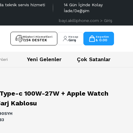
da teknik servis hizmeti
14 Gün İçinde Kolay
İade/Değişim
bayi.akilliphone.com > Giriş
Müşteri Hizmetleri
Hesap
Sepetim
7/24 DESTEK
Giriş
₺ 0.00
Yeni Gelenler
Çok Satanlar
leri
W + Apple Watch İçin Type-c Şarj Kablosu
x Type-c 100W-27W + Apple Watch
Şarj Kablosu
90SYH
83