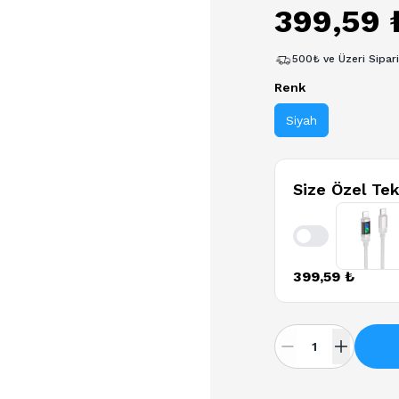
399,59 
500₺ ve Üzeri Sipar
Renk
Siyah
Size Özel Tek
Enable notifica
399,59 ₺