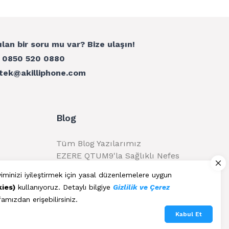
ılan bir soru mu var? Bize ulaşın!
:
0850 520 0880
tek@akilliphone.com
Blog
Tüm Blog Yazılarımız
EZERE QTUM9'la Sağlıklı Nefes
Alma
yiminizi iyileştirmek için yasal düzenlemelere uygun
kies)
kullanıyoruz. Detaylı bilgiye
Gizlilik ve Çerez
amızdan erişebilirsiniz.
Kabul Et