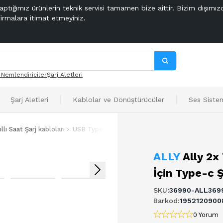
aptığımız ürünlerin teknik servisi tamamen bize aittir. Bizim dışımız
firmalara itimat etmeyiniz.
 Nemlendiriciler
Şarj Aletleri
Şarj Aletleri
Kablolar ve Dönüştürücüler
Ses Sistem
ıllı Saat Şarj kabloları
USB Type C Şarj Aleti
Ally 2x Type-c 100W-27
ALLY
Ally 2
İçin Type-c 
SKU
:
36990-ALL369
Barkod
:
1952120900
0 Yorum