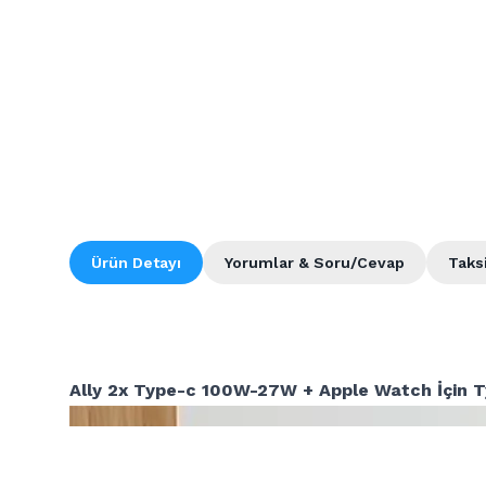
Ürün Detayı
Yorumlar & Soru/Cevap
Taks
Ally 2x Type-c 100W-27W + Apple Watch İçin T