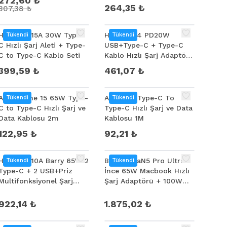
272,60 ₺
264,35 ₺
307,38 ₺
HOCO CS15A 30W Type-
HOCO N34 PD20W
Tükendi
Tükendi
C Hızlı Şarj Aleti + Type-
USB+Type-C + Type-C
C to Type-C Kablo Seti
Kablo Hızlı Şarj Adaptör
Seti
399,59 ₺
461,07 ₺
Ally İPhone 15 65W Type-
Ally 65W Type-C To
Tükendi
Tükendi
C to Type-C Hızlı Şarj ve
Type-C Hızlı Şarj ve Data
Data Kablosu 2m
Kablosu 1M
122,95 ₺
92,21 ₺
HOCO AC10A Barry 65W 2
Baseus GaN5 Pro Ultra
Tükendi
Tükendi
Type-C + 2 USB+Priz
İnce 65W Macbook Hızlı
Multifonksiyonel Şarj
Şarj Adaptörü + 100W
Aleti
Type-C Şarj Kablosu
922,14 ₺
1.875,02 ₺