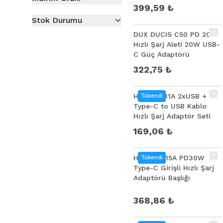
399,59 ₺
Stok Durumu
DUX DUCIS C50 PD 20W
Hızlı Şarj Aleti 20W USB-
C Güç Adaptörü
322,75 ₺
Hoco CS31A 2xUSB +
Tükendi
Type-C to USB Kablo
Hızlı Şarj Adaptör Seti
169,06 ₺
HOCO CS15A PD30W
Tükendi
Type-C Girişli Hızlı Şarj
Adaptörü Başlığı
368,86 ₺