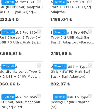
Hoco C73A Çift USB
Ally 96W 6 Portlu 3 USB
Tükendi
Tükendi
Girişli Hızlı Şarj Adaptörü
Port + 3 PD USB-C Şarj
ve Hızlı Type-C Şarj
Adaptörü
Kablosu 1M
230,54 ₺
1.168,04 ₺
Baseus GaN5 Pro 140W
Baseus Gan3 Pro 65W 2
Tükendi
Tükendi
Fast Charger 2 Type-C+1
Type-C 2 USB Hızlı Şarj
USB PD Ultra Hızlı Şarj
Başlığı Adaptörü+Baseus
Aleti+Baseus Şarj
100W Hızlı Şarj Type-C
Kablosu
3.565,61 ₺
2.151,66 ₺
HOCO NS3
USLİON 3 USB + Type-C
Tükendi
Tükendi
Multifonksiyonel Type-C
Giriş 48W PD Hızlı Şarj
+ 2 USB + 240V Mega
Başlık Şarj Adaptörü
Hızlı Şarj Adaptörü Priz
860,66 ₺
202,87 ₺
Baseus GaN2 Pro 65W
Lg Micro Usb To Type-C
Tükendi
Tükendi
Hızlı Şarj Aleti Macbook
Çeviriçi Başlık Adaptör
Pro Şarj Aleti
(or)