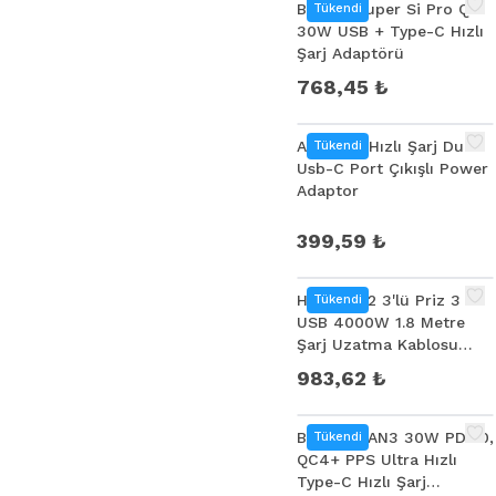
Baseus Super Si Pro QC
Tükendi
30W USB + Type-C Hızlı
Şarj Adaptörü
768,45 ₺
Ally 35W Hızlı Şarj Dual
Tükendi
Usb-C Port Çıkışlı Power
Adaptor
399,59 ₺
HOCO NS2 3'lü Priz 3
Tükendi
USB 4000W 1.8 Metre
Şarj Uzatma Kablosu
Akım Korumalı
983,62 ₺
Baseus GAN3 30W PD3.0,
Tükendi
QC4+ PPS Ultra Hızlı
Type-C Hızlı Şarj