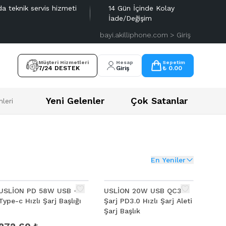
da teknik servis hizmeti
14 Gün İçinde Kolay
İade/Değişim
bayi.akilliphone.com > Giriş
Müşteri Hizmetleri
Hesap
Sepetim
7/24 DESTEK
Giriş
₺ 0.00
Yeni Gelenler
Çok Satanlar
leri
En Yeniler
%
11
USLİON PD 58W USB +
USLİON 20W USB QC3.0
Type-c Hızlı Şarj Başlığı
Şarj PD3.0 Hızlı Şarj Aleti
Şarj Başlık