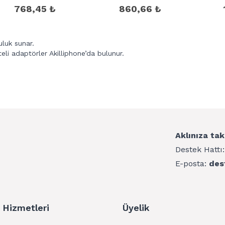
Macbook Pro Şarj Aleti
Şarj Kablosu
768,45 ₺
860,66 ₺
uluk sunar.
eli adaptörler Akilliphone’da bulunur.
Aklınıza tak
Destek Hattı
E-posta:
des
 Hizmetleri
Üyelik