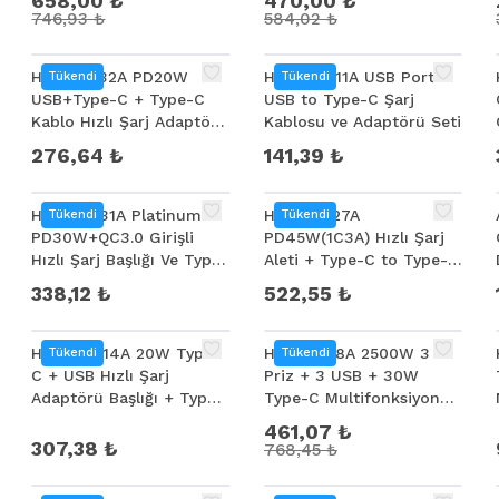
658,00 ₺
470,00 ₺
746,93 ₺
584,02 ₺
Hoco CS32A PD20W
HOCO CS11A USB Port +
Tükendi
Tükendi
USB+Type-C + Type-C
USB to Type-C Şarj
Kablo Hızlı Şarj Adaptör
Kablosu ve Adaptörü Seti
Seti
276,64 ₺
141,39 ₺
HOCO C131A Platinum
HOCO C127A
Tükendi
Tükendi
PD30W+QC3.0 Girişli
PD45W(1C3A) Hızlı Şarj
Hızlı Şarj Başlığı Ve Type-
Aleti + Type-C to Type-C
C To Type-C Kablo
Kablo Seti
338,12 ₺
522,55 ₺
%
40
HOCO CS14A 20W Type-
HOCO AC8A 2500W 3
Tükendi
Tükendi
C + USB Hızlı Şarj
Priz + 3 USB + 30W
Adaptörü Başlığı + Type-
Type-C Multifonksiyonel
C Kablo
Priz Çoğaltıcı Şarj Aleti
461,07 ₺
307,38 ₺
768,45 ₺