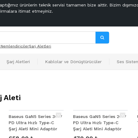
aptığımız ürünlerin teknik servisi tamamen bize aittir. Bizim dışımız
firmalara itimat etmeyiniz.
 Nemlendiriciler
Şarj Aletleri
Şarj Aletleri
Kablolar ve Dönüştürücüler
Ses Sistem
 Aleti
%
12
%
20
Baseus GaN5 Series 30W
Baseus GaN5 Series 20W
PD Ultra Hızlı Type-C
PD Ultra Hızlı Type-C
Şarj Aleti Mini Adaptör
Şarj Aleti Mini Adaptör