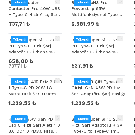
Baseus Golden
Baseus GaN3 Pro
Tükendi
Tükendi
Contactor Pro 40W USB
Powerstrip 65W
+ Type-C Hızlı Araç Şarj
Multifonksiyonel Type-C
Başlığı +Kablo Seti
+ USB + 240V Şarj
737,71 ₺
2.581,99 ₺
Adaptörü Priz
%
11
Baseus Super Si 1C 30W
Baseus Super Si 1C 25W
Tükendi
Tükendi
PD Type-C Hızlı Şarj
PD Type-C Hızlı Şarj
Adaptörü - İPhone 15-
Adaptörü - İPhone 15-
14-13-12-11 Hızlı Şarj
14-13-12-11 Hızlı Şarj
658,00 ₺
537,91 ₺
737,71 ₺
HOCO NS1 4'lü Priz 2 USB
HOCO N23 Çift Type-C
Tükendi
Tükendi
1 Type-C PD 20W 1.8
Girişli GaN 45W PD Hızlı
Metre Hızlı Şarj Uzatma
Şarj Adaptörü Şarj Başlığı
Kablosu Akım Korumalı
1.229,52 ₺
1.229,52 ₺
KUULAA 65W Gan PD
Baseus Super Si 1C 25W
Tükendi
Tükendi
Usb C Hızlı Şarj Aleti 4.0
Hızlı Şarj Adaptörü + 3A
3.0 QC4.0 PD3.0 Hızlı
Type-C to Type-C 1m