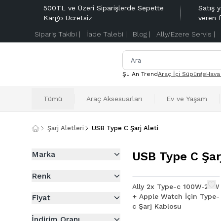
500TL ve Üzeri Siparişlerde Sepette
Satış y
Kargo Ücretsiz
veren 
Sipariş Takibi |
İade Talebi |
Blog |
Ally/Ezere Servis |
Şu An Trend
Araç İçi Süpürge
Hava
Tümü
Araç Aksesuarları
Ev ve Yaşam
Şarj Aletleri
USB Type C Şarj Aleti
Marka
USB Type C Şarj
Renk
Ally 2x Type-c 100W-27W
+ Apple Watch İçin Type-
Fiyat
c Şarj Kablosu
İndirim Oranı