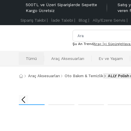
500TL ve Üzeri Siparişlerde Sepette
Satış y
Kargo Ücretsiz
veren 
Sipariş Takibi |
İade Talebi |
Blog |
Ally/Ezere Servis |
Şu An Trend
Araç İçi Süpürge
Hava
Tümü
Araç Aksesuarları
Ev ve Yaşam
Araç Aksesuarları
Oto Bakım & Temizlik
ALLY Polish