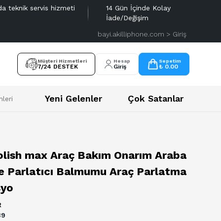
da teknik servis hizmeti
14 Gün İçinde Kolay
İade/Değişim
bayi.akilliphone.com > Giriş
Müşteri Hizmetleri
Hesap
Sepetim
7/24 DESTEK
Giriş
₺ 0.00
Yeni Gelenler
Çok Satanlar
leri
rlatma Anti-Oksidasyo
olish max Araç Bakım Onarım Araba
e Parlatıcı Balmumu Araç Parlatma
syo
R
39