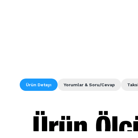
Ürün Detayı
Yorumlar & Soru/Cevap
Taks