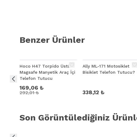
Benzer Ürünler
%
42
Hoco H47 Torpido Üstü
Ally ML-171 Motosiklet
Magsafe Manyetik Araç İçi
Bisiklet Telefon Tutucu?
Telefon Tutucu
169,06 ₺
338,12 ₺
292,01 ₺
Son Görüntülediğiniz Ürünl