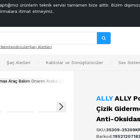
aptığımız ürünlerin teknik servisi tamamen bize aittir. Bizim dışımız
firmalara itimat etmeyiniz.
 Nemlendiriciler
Şarj Aletleri
Şarj Aletleri
Kablolar ve Dönüştürücüler
Ses Sistem
 max Araç Bakım Onarım Araba Çizik Giderme Parlatıcı Balmumu Araç Pa
ALLY
ALLY P
Çizik Giderm
Anti-Oksida
SKU
:
35309-35309K
Barkod
:
1952120718