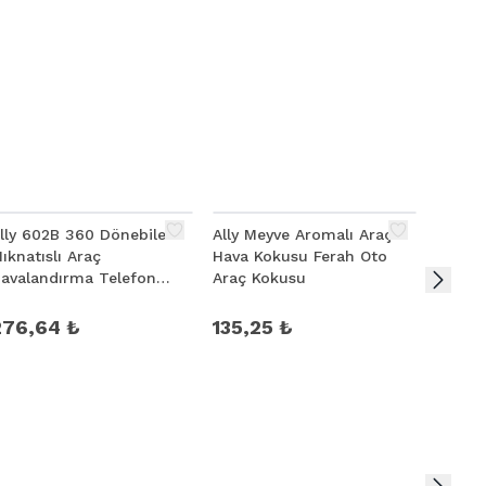
lly 602B 360 Dönebilen
Ally Meyve Aromalı Araç
ALLY M
ıknatıslı Araç
Hava Kokusu Ferah Oto
Telef
avalandırma Telefon
Araç Kokusu
Torpid
utucu
276,64 ₺
135,25 ₺
184,