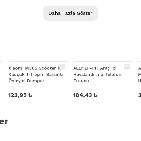
Daha Fazla Göster
Xiaomi M365 Scooter için
ALLY LF-141 Araç İçi
A
Kauçuk Titreşim Sarsıntı
Havalandırma Telefon
M
Önleyici Damper
Tutucu
H
T
122,95 ₺
184,43 ₺
er