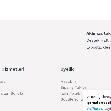
Aklınıza tak
Destek Hattı
E-posta:
des
 Hizmetleri
Üyelik
zda
Hesabım
Sipariş Takibi
rulan Sorular
İade Talebi
Alışveriş dene
Google Yorumlarımız
çerezler(coo
Politikası
sayf