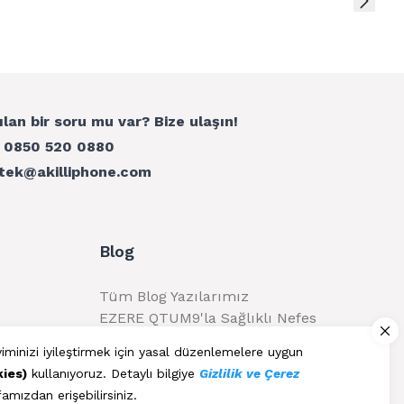
ılan bir soru mu var? Bize ulaşın!
:
0850 520 0880
tek@akilliphone.com
Blog
Tüm Blog Yazılarımız
EZERE QTUM9'la Sağlıklı Nefes
Alma
yiminizi iyileştirmek için yasal düzenlemelere uygun
kies)
kullanıyoruz. Detaylı bilgiye
Gizlilik ve Çerez
amızdan erişebilirsiniz.