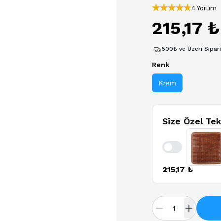
4 Yorum
215,17 ₺
500₺ ve Üzeri Sipar
Renk
Krem
Size Özel Tek
Enable notifica
215,17 ₺