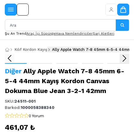
Şu An Trend
Araç İçi Süpürge
Hava Nemlendiriciler
Şarj Aletleri
Kılıf Kordon Kayış
Ally Apple Watch 7-8 45mm 6-5-4 44mm K
Diğer
Ally Apple Watch 7-8 45mm 6-
5-4 44mm Kayış Kordon Canvas
Dokuma Blue Jean 3-2-1 42mm
SKU
:
24511-001
Barkod
:
1000058388340
0 Yorum
461,07 ₺