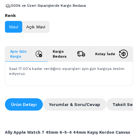
500₺ ve Üzeri Siparişlerde Kargo Bedava
Renk
Mavi
Açık Mavi
Aynı Gün
Kargo
Kolay İade
Kargo
Bedava
Saat 17:00’a kadar verdiğiniz siparişleri aynı gün kargoya teslim
ediyoruz.
Ürün Detayı
Yorumlar & Soru/Cevap
Taksit Seçe
Ally Apple Watch 7 45mm 6-5-4 44mm Kayış Kordon Canvas