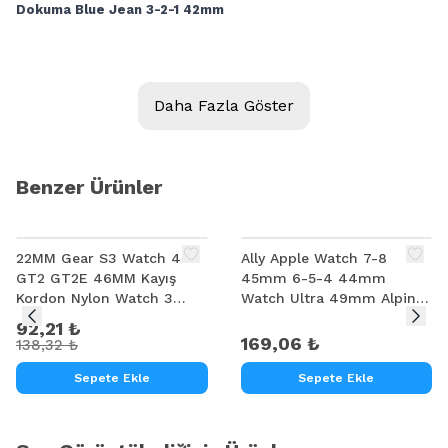
Dokuma Blue Jean 3-2-1 42mm
Daha Fazla Göster
Benzer Ürünler
%
33
22MM Gear S3 Watch 4 -
Ally Apple Watch 7-8
GT2 GT2E 46MM Kayış
45mm 6-5-4 44mm
Kordon Nylon Watch 3
Watch Ultra 49mm Alpine
45MM
Loop Kayış Kordon 3-2-1
92,21 ₺
42mm
169,06 ₺
138,32 ₺
Sepete Ekle
Sepete Ekle