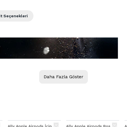
it Seçenekleri
Daha Fazla Göster
Ally Apple Airpods İçin
Ally Apple Airpods Boş
A