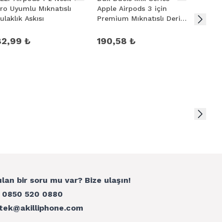
ro Uyumlu Mıknatıslı
Apple Airpods 3 için
Çengel
ulaklık Askısı
Premium Mıknatıslı Deri
Tutucu
Kılıf
82,99 ₺
190,58 ₺
153,
ılan bir soru mu var? Bize ulaşın!
:
0850 520 0880
tek@akilliphone.com