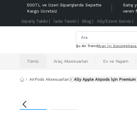
500TL ve Üzeri Siparişlerde Sepette
Satış y
Kargo Ücretsiz
veren 
Sipariş Takibi |
İade Talebi |
Blog |
Ally/Ezere Servis |
Şu An Trend
Araç İçi Süpürge
Hava
Tümü
Araç Aksesuarları
Ev ve Yaşam
AirPods Aksesuarları
Ally Apple Airpods İçin Premium Si