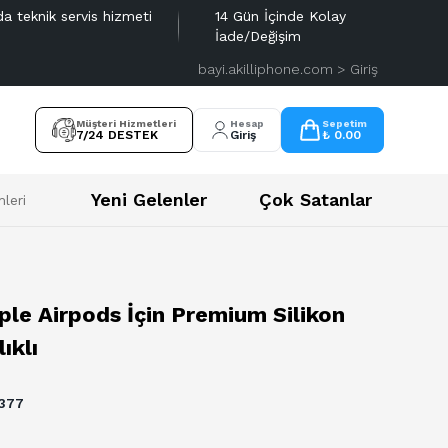
da teknik servis hizmeti
14 Gün İçinde Kolay
İade/Değişim
bayi.akilliphone.com > Giriş
Müşteri Hizmetleri
Hesap
Sepetim
7/24 DESTEK
Giriş
₺ 0.00
Yeni Gelenler
Çok Satanlar
leri
ple Airpods İçin Premium Silikon
ıklı
377