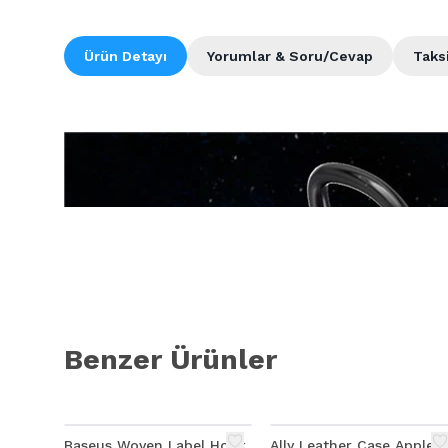
Ürün Detayı
Yorumlar & Soru/Cevap
Taks
Benzer Ürünler
Baseus Woven Label Hook
Ally Leather Case Apple