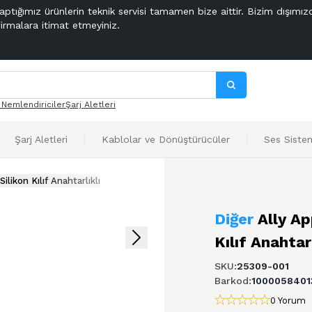
aptığımız ürünlerin teknik servisi tamamen bize aittir. Bizim dışımız
firmalara itimat etmeyiniz.
 Nemlendiriciler
Şarj Aletleri
Şarj Aletleri
Kablolar ve Dönüştürücüler
Ses Sistem
likon Kılıf Anahtarlıklı
Diğer
Ally Ap
Kılıf Anahtarl
SKU
:
25309-001
Barkod
:
1000058401
0 Yorum