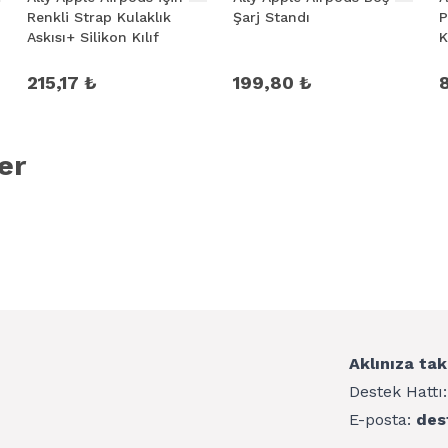
Renkli Strap Kulaklık
Şarj Standı
P
Askısı+ Silikon Kılıf
K
215,17 ₺
199,80 ₺
er
Aklınıza tak
Destek Hattı
E-posta:
des