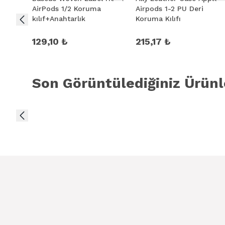
AirPods 1/2 Koruma
Airpods 1-2 PU Deri
kılıf+Anahtarlık
Koruma Kılıfı
129,10 ₺
215,17 ₺
Son Görüntülediğiniz Ürünl