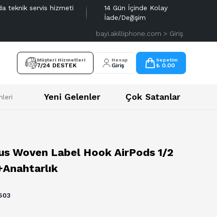
da teknik servis hizmeti
14 Gün İçinde Kolay
İade/Değişim
bayi.akilliphone.com > Giriş
Müşteri Hizmetleri
Hesap
Sepetim
7/24 DESTEK
Giriş
₺ 0.00
Yeni Gelenler
Çok Satanlar
leri
us Woven Label Hook AirPods 1/2
+Anahtarlık
503