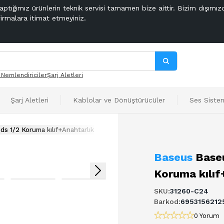
aptığımız ürünlerin teknik servisi tamamen bize aittir. Bizim dışımız
firmalara itimat etmeyiniz.
 Nemlendiriciler
Şarj Aletleri
Şarj Aletleri
Kablolar ve Dönüştürücüler
Ses Sistem
s 1/2 Koruma kılıf+Anahtarlık
Baseus
Base
Koruma kılıf
SKU
:
31260-C24
Barkod
:
6953156212
0 Yorum