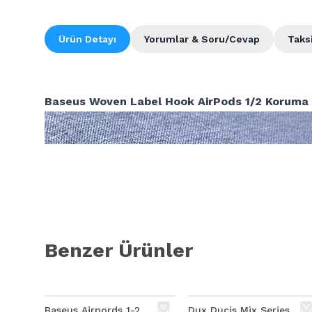
Ürün Detayı
Yorumlar & Soru/Cevap
Taks
Baseus Woven Label Hook AirPods 1/2 Koruma S
Benzer Ürünler
Baseus Airpords 1-2
Dux Ducis Mix Series