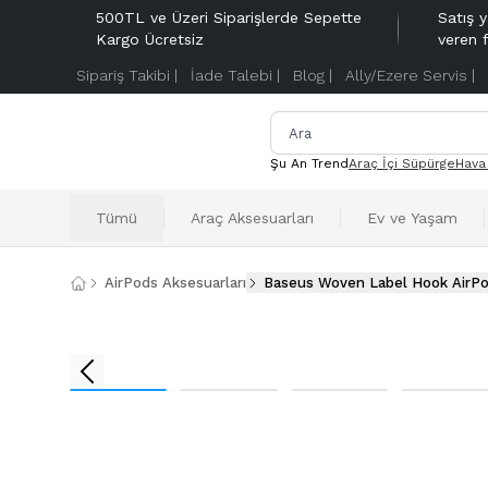
500TL ve Üzeri Siparişlerde Sepette
Satış y
Kargo Ücretsiz
veren 
Sipariş Takibi |
İade Talebi |
Blog |
Ally/Ezere Servis |
Şu An Trend
Araç İçi Süpürge
Hava
Tümü
Araç Aksesuarları
Ev ve Yaşam
AirPods Aksesuarları
Baseus Woven Label Hook AirPod