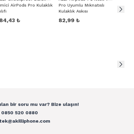
mici AirPods Pro Kulaklık
Pro Uyumlu Mıknatıslı
Soft S
ılıfı
Kulaklık Askısı
Kılıf
184,43 ₺
82,99 ₺
132,1
ılan bir soru mu var? Bize ulaşın!
:
0850 520 0880
tek@akilliphone.com