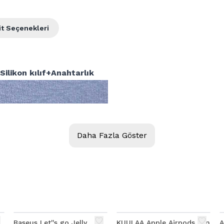
it Seçenekleri
ilikon kılıf+Anahtarlık
Daha Fazla Göster
Baseus Let''s go Jelly
KUULAA Apple Airpods İçin
A