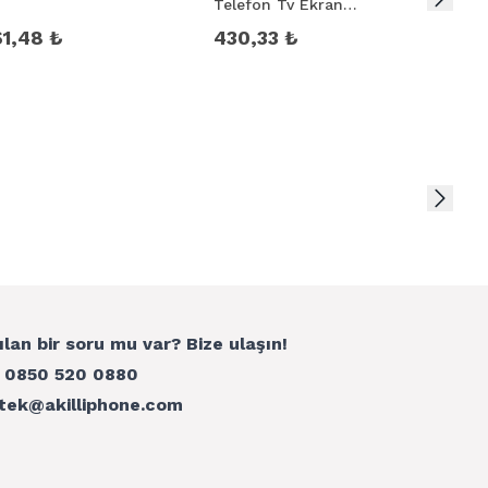
Telefon Tv Ekran
Pasla
Temizleme Seti
61,48 ₺
430,33 ₺
110,
ılan bir soru mu var? Bize ulaşın!
:
0850 520 0880
tek@akilliphone.com