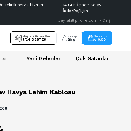
da teknik servis hizmeti
14 Gün İçinde Kolay
İade/Değişim
bayi.akilliphone.com > Giriş
Müşteri Hizmetleri
Hesap
Sepetim
7/24 DESTEK
Giriş
₺ 0.00
Yeni Gelenler
Çok Satanlar
leri
0w Havya Lehim Kablosu
268
₺