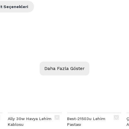
it Seçenekleri
Daha Fazla Göster
Ally 30w Havya Lehim
Best-21503u Lehim
Ç
Kablosu
Pastası
A