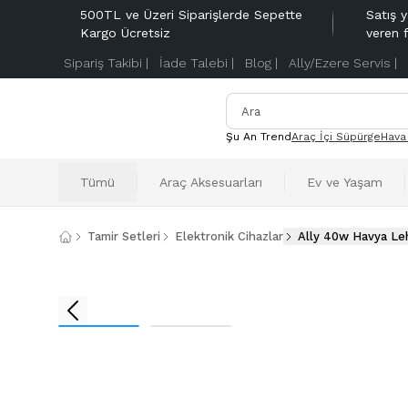
500TL ve Üzeri Siparişlerde Sepette
Satış y
Kargo Ücretsiz
veren 
Sipariş Takibi |
İade Talebi |
Blog |
Ally/Ezere Servis |
Şu An Trend
Araç İçi Süpürge
Hava
Tümü
Araç Aksesuarları
Ev ve Yaşam
Tamir Setleri
Elektronik Cihazlar
Ally 40w Havya Le