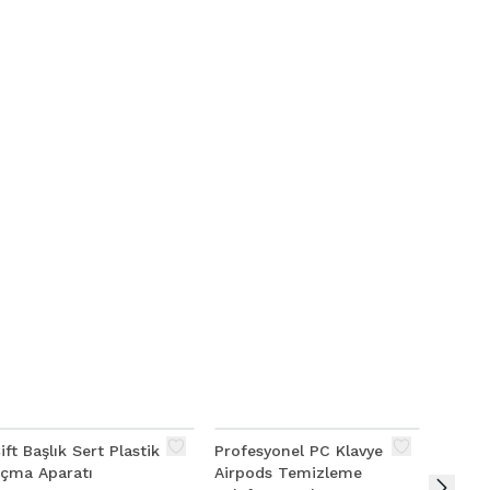
ift Başlık Sert Plastik
Profesyonel PC Klavye
Jakemy
çma Aparatı
Airpods Temizleme
Ekran