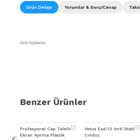
Ürün Detayı
Yorumlar & Soru/Cevap
Taks
Ürün Açıklamsı
Sınıf: Cep Telefonu Tamir Seti
Kalite: A++
Marka: HANBAO
Ürün Açıklamsı
Benzer Ürünler
ALLY 40W HAVYA LEHİM KABLOSU
Bayilik için Lutfen bizimle irtibat Kurun
Profesyonel Cep Telefonu
Vetus Esd-13 Anti Statik
Ekran Ayırma Plastik
Cımbız