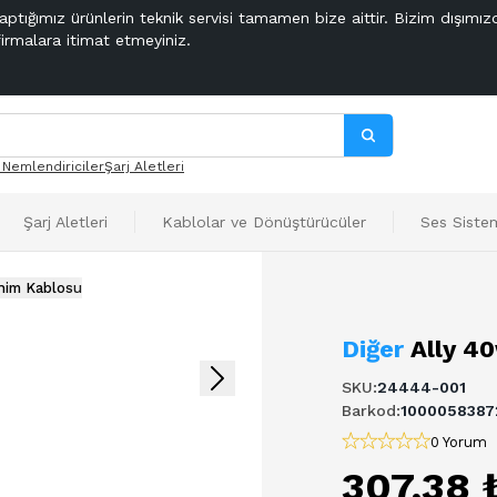
aptığımız ürünlerin teknik servisi tamamen bize aittir. Bizim dışımız
firmalara itimat etmeyiniz.
 Nemlendiriciler
Şarj Aletleri
Şarj Aletleri
Kablolar ve Dönüştürücüler
Ses Sistem
him Kablosu
Diğer
Ally 4
SKU
:
24444-001
Barkod
:
1000058387
0 Yorum
307,38 