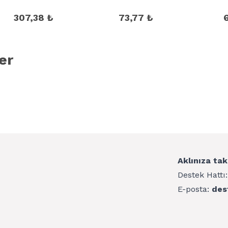
307,38 ₺
73,77 ₺
er
Aklınıza tak
Destek Hattı
E-posta:
des