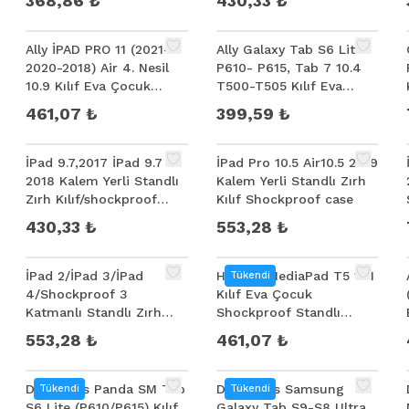
368,86 ₺
430,33 ₺
Ally İPAD PRO 11 (2021-
Ally Galaxy Tab S6 Lite
2020-2018) Air 4. Nesil
P610- P615, Tab 7 10.4
10.9 Kılıf Eva Çocuk
T500-T505 Kılıf Eva
Shockproof Standlı
Çocuk Shockproof
461,07 ₺
399,59 ₺
Taşınabilir
Standlı Taşınabi
İPad 9.7,2017 İPad 9.7
İPad Pro 10.5 Air10.5 2019
2018 Kalem Yerli Standlı
Kalem Yerli Standlı Zırh
Zırh Kılıf/shockproof
Kılıf Shockproof case
case
430,33 ₺
553,28 ₺
İPad 2/İPad 3/İPad
Huawei MediaPad T5 10.1
Tükendi
4/Shockproof 3
Kılıf Eva Çocuk
Katmanlı Standlı Zırh
Shockproof Standlı
Kılıf
Taşınabilir
553,28 ₺
461,07 ₺
Dux Ducis Panda SM Tab
Dux Ducis Samsung
Tükendi
Tükendi
S6 Lite (P610/P615) Kılıf
Galaxy Tab S9-S8 Ultra