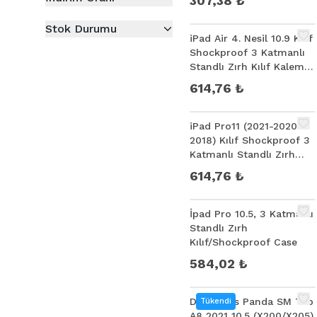
307,38 ₺
Stok Durumu
iPad Air 4. Nesil 10.9 Kılıf
Shockproof 3 Katmanlı
Standlı Zırh Kılıf Kalem
Yerli
614,76 ₺
iPad Pro11 (2021-2020-
2018) Kılıf Shockproof 3
Katmanlı Standlı Zırh
Kılıf Kalem Yerli
614,76 ₺
İpad Pro 10.5, 3 Katmanlı
Standlı Zırh
Kılıf/Shockproof Case
584,02 ₺
Dux Ducis Panda SM Tab
Tükendi
A8 2021 10.5 (X200/X205)