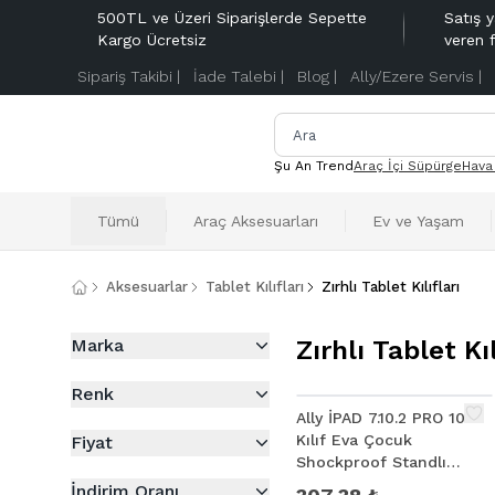
500TL ve Üzeri Siparişlerde Sepette
Satış y
Kargo Ücretsiz
veren 
Sipariş Takibi |
İade Talebi |
Blog |
Ally/Ezere Servis |
Şu An Trend
Araç İçi Süpürge
Hava
Tümü
Araç Aksesuarları
Ev ve Yaşam
Aksesuarlar
Tablet Kılıfları
Zırhlı Tablet Kılıfları
Marka
Zırhlı Tablet Kıl
Renk
Ally İPAD 7.10.2 PRO 10.5
Kılıf Eva Çocuk
Fiyat
Shockproof Standlı
Taşınabilir
İndirim Oranı