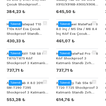
Çocuk Shockproof
X910/X916B-X900/X906
Standlı Taşınabilir
Kılıf Kalem Bölmeli
384,23 ₺
645,50 ₺
Standlı Domo Serie
Huawei Matepad T10
ALLY Huawei MatePad T8
Tükendi
Tükendi
T10s Kılıf Eva Çocuk
8.0 inç / M5 lite / M6 8.4
Shockproof Standlı
İnç Kılıf Eva Çocuk
Taşınabilir
Shockproof Standlı
430,33 ₺
461,07 ₺
Taşınabilir
ALLY GALAXY TAB S8 S7
Huawei MatePad Pro 10.8
Tükendi
Tükendi
T870/T875 Kılıf
Kılıf Shockproof 3
Shockproof 3 Katmanlı
Katmanlı Standlı Zırh
Standlı Zırh Kılıf Kalem
Kılıf
737,71 ₺
737,71 ₺
Yerli
Ally SM Tab A 8.0 2019
Ally Galaxy Tab S5e SM-
Tükendi
Tükendi
SM-T290 T295
T720 T725 Shockproof 3
Shockproof 3 Katmanlı
Katmanlı Standlı Zırh
Standlı Zırh Kılıf
Kılıf
553,28 ₺
614,76 ₺