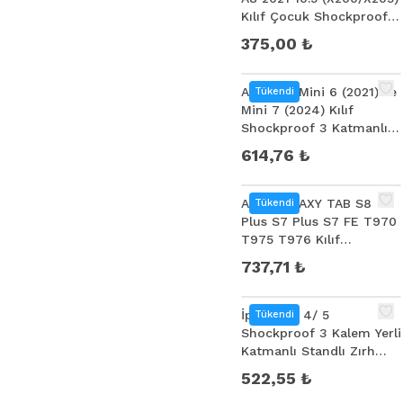
Kılıf Çocuk Shockproof
Standlı Taşınabilir
375,00 ₺
Ally iPad Mini 6 (2021) ve
Tükendi
Mini 7 (2024) Kılıf
Shockproof 3 Katmanlı
Standlı Zırh Kılıf Kalem
614,76 ₺
Yerli
ALLY GALAXY TAB S8
Tükendi
Plus S7 Plus S7 FE T970
T975 T976 Kılıf
Shockproof 3 Katmanlı
737,71 ₺
Standlı Zırh Kılıf
İpad Mini 4/ 5
Tükendi
Shockproof 3 Kalem Yerli
Katmanlı Standlı Zırh
Shockproof Kılıf
522,55 ₺