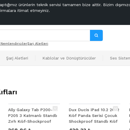
aptığımız ürünlerin teknik servisi tamamen bize aittir. Bizim dışımız
firmalara itimat etmeyiniz.
 Nemlendiriciler
Şarj Aletleri
Şarj Aletleri
Kablolar ve Dönüştürücüler
Ses Sistem
ıfları
Ally Galaxy Tab P200-
Dux Ducis iPad 10.2 2022
P205 3 Katmanlı Standlı
Kılıf Panda Serisi Çocuk
Zırh Kılıf-Shockproof
Shockproof Standlı Kılıf