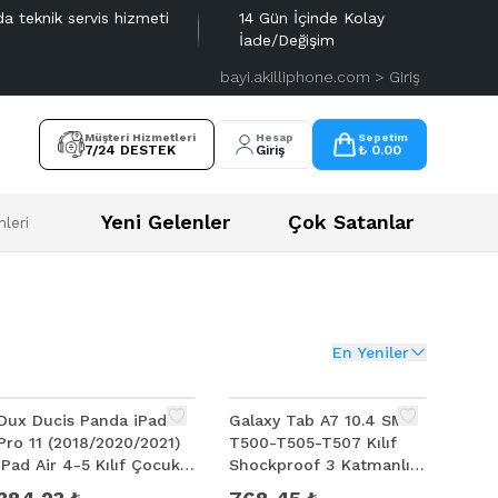
da teknik servis hizmeti
14 Gün İçinde Kolay
İade/Değişim
bayi.akilliphone.com > Giriş
Müşteri Hizmetleri
Hesap
Sepetim
7/24 DESTEK
Giriş
₺ 0.00
Yeni Gelenler
Çok Satanlar
leri
En Yeniler
Dux Ducis Panda iPad
Galaxy Tab A7 10.4 SM-
Pro 11 (2018/2020/2021)
T500-T505-T507 Kılıf
iPad Air 4-5 Kılıf Çocuk
Shockproof 3 Katmanlı
Shockproof Standlı
Standlı Zırh Kılıf Kalem