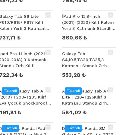
384,23 ₺
768,45 ₺
Taşınabilir
Yerli
Galaxy Tab S6 Lite
İPad Pro 12.9-inch
P610/P615/ P617 Kılıf
(2021)-(2020) Kılıf Kalem
Kalem Yerli 3 Katmanlı
Yerli 3 Katmanlı Standlı
Standlı Zırh
Zırh Kılıf-Shockproof
737,71 ₺
860,66 ₺
Kılıf/Shockproof
İpad Pro 11 İnch (2021-
Galaxy Tab
2020-2018),3 Katmanlı
S4,10.5,T830,T835,3
Standlı Zırh Kılıf
Katmanlı Standlı Zırh
Kılıf
722,34 ₺
553,28 ₺
Ally SM Galaxy Tab A 8.0
Ally SM Galaxy Tab A7
Tükendi
Tükendi
(2019) T290-T295 Kılıf
Lite T220-T225Kılıf 3
Eva Çocuk Shockproof
Katmanlı Standlı Zırh
Standlı Taşınabilir
Shockproof Kılıf
491,81 ₺
584,02 ₺
Dux Ducis Panda iPad
Dux Ducis Panda SM
Tükendi
Tükendi
Mini 6 (2021) ve Mini 7
Galaxy Tab A7 Lite T220-