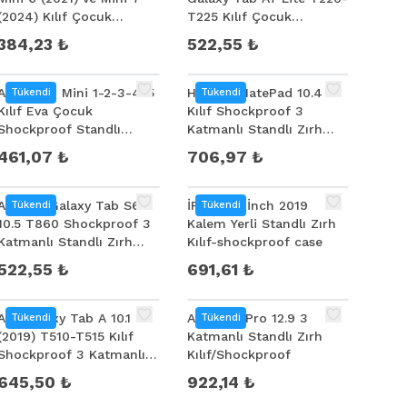
(2024) Kılıf Çocuk
T225 Kılıf Çocuk
Shockproof Standlı
Shockproof Standlı
384,23 ₺
522,55 ₺
Taşınabilir
Taşınabilir
ALLY İPad Mini 1-2-3-4-5
Huawei MatePad 10.4
Tükendi
Tükendi
Kılıf Eva Çocuk
Kılıf Shockproof 3
Shockproof Standlı
Katmanlı Standlı Zırh
Taşınabilir
Kılıf
461,07 ₺
706,97 ₺
Ally Sm Galaxy Tab S6
İPad 10.2 İnch 2019
Tükendi
Tükendi
10.5 T860 Shockproof 3
Kalem Yerli Standlı Zırh
Katmanlı Standlı Zırh
Kılıf-shockproof case
Kılıf Kalem Yerli
522,55 ₺
691,61 ₺
Ally Galaxy Tab A 10.1
Ally İPad Pro 12.9 3
Tükendi
Tükendi
(2019) T510-T515 Kılıf
Katmanlı Standlı Zırh
Shockproof 3 Katmanlı
Kılıf/Shockproof
Standlı Zırh Kılıf
645,50 ₺
922,14 ₺