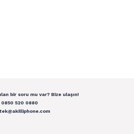
ılan bir soru mu var? Bize ulaşın!
:
0850 520 0880
tek@akilliphone.com