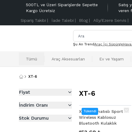
500TL ve Üzeri Siparişlerde Sepette
Satış y
Kargo Ücretsiz
veren 
Sipariş Takibi |
İade Talebi |
Blog |
Ally/Ezere Servis |
Şu An Trend
Araç İçi Süpürge
Hava
Tümü
Araç Aksesuarları
Ev ve Yaşam
XT-6
Fiyat
XT-6
İndirim Oranı
XT-6 Mıknatıslı Sport
Tükendi
Wireless Kablosuz
Stok Durumu
Bluetooth Kulaklık