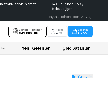
da teknik servis hizmeti
14 Gün İçinde Kolay
İade/Değişim
bayi.akilliphone.com > Giriş
Müşteri Hizmetleri
Hesap
Sepetim
7/24 DESTEK
Giriş
₺ 0.00
Yeni Gelenler
Çok Satanlar
leri
En Yeniler