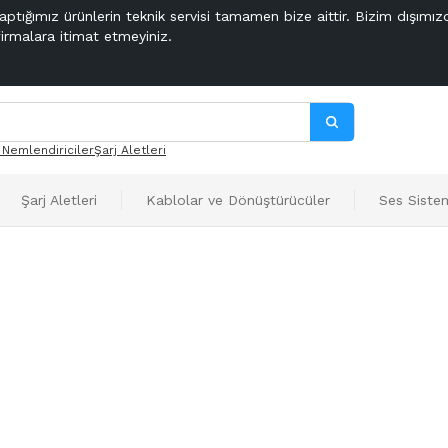
aptığımız ürünlerin teknik servisi tamamen bize aittir. Bizim dışımız
firmalara itimat etmeyiniz.
 Nemlendiriciler
Şarj Aletleri
Şarj Aletleri
Kablolar ve Dönüştürücüler
Ses Sistem