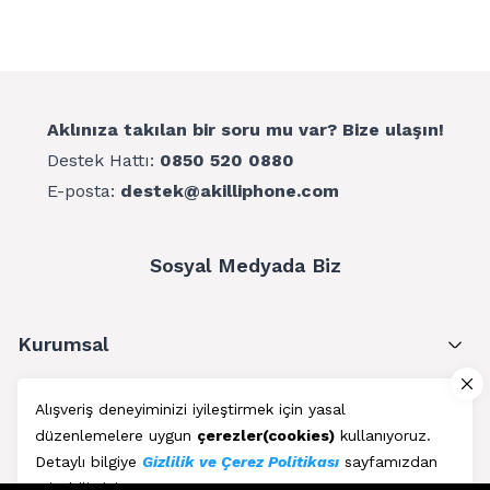
Aklınıza takılan bir soru mu var? Bize ulaşın!
Destek Hattı:
0850 520 0880
E-posta:
destek@akilliphone.com
Sosyal Medyada Biz
Kurumsal
Müşteri Hizmetleri
Alışveriş deneyiminizi iyileştirmek için yasal
düzenlemelere uygun
çerezler(cookies)
kullanıyoruz.
Üyelik
Detaylı bilgiye
Gizlilik ve Çerez Politikası
sayfamızdan
erişebilirsiniz.