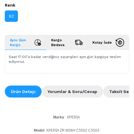
Renk
RZ
Aynı Gün
Kargo
Kolay İade
Kargo
Bedava
Saat 17:00’a kadar verdiğiniz siparişleri aynı gün kargoya teslim
ediyoruz.
Ürün Detayı
Yorumlar & Soru/Cevap
Taksit Seçe
Marka
: XPERİA
Model:
XPERİA ZR M36H C5502 C5503