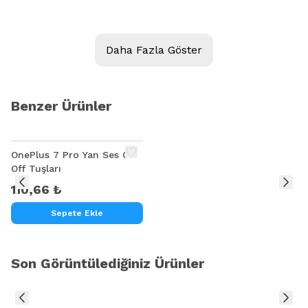
Kalite:
Daha Fazla Göster
Ürün Açıklaması
XPERİA ZR M36H C5502 C5503 YAN SES MİKROFON TİTREŞİM FLİMİ
Benzer Ürünler
OnePlus 7 Pro Yan Ses On
Off Tuşları
110,66 ₺
Sepete Ekle
Son Görüntülediğiniz Ürünler