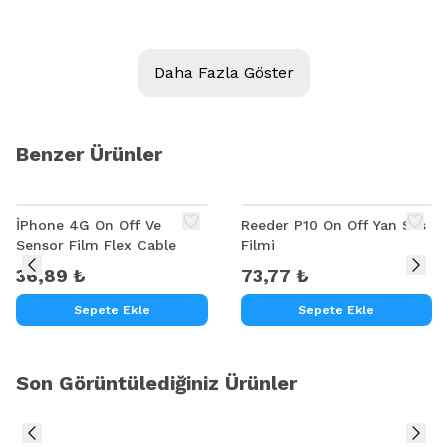
Ürün Açıklaması:
Daha Fazla Göster
XİAOMİ REDMİ 5A MOTHERBORD AND BORD FİLMİ
Benzer Ürünler
İPhone 4G On Off Ve
Reeder P10 On Off Yan Ses
Sensor Film Flex Cable
Filmi
36,89 ₺
73,77 ₺
Sepete Ekle
Sepete Ekle
Son Görüntülediğiniz Ürünler