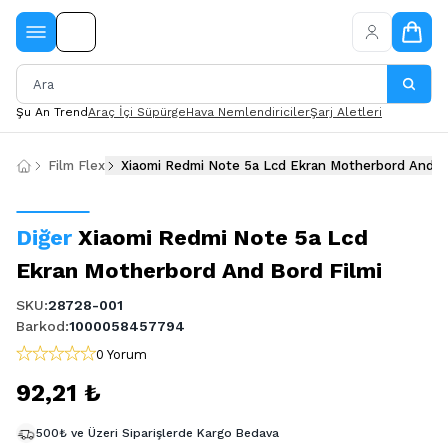
Şu An Trend
Araç İçi Süpürge
Hava Nemlendiriciler
Şarj Aletleri
Film Flex
Xiaomi Redmi Note 5a Lcd Ekran Motherbord And Bo
Diğer
Xiaomi Redmi Note 5a Lcd
Ekran Motherbord And Bord Filmi
SKU
:
28728-001
Barkod
:
1000058457794
0 Yorum
92,21 ₺
500₺ ve Üzeri Siparişlerde Kargo Bedava