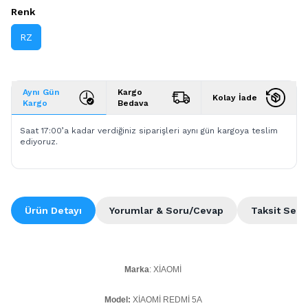
Renk
RZ
Aynı Gün
Kargo
Kolay İade
Kargo
Bedava
Saat 17:00’a kadar verdiğiniz siparişleri aynı gün kargoya teslim
ediyoruz.
Ürün Detayı
Yorumlar & Soru/Cevap
Taksit Seçe
Marka
: XİAOMİ
Model:
XİAOMİ REDMİ 5A